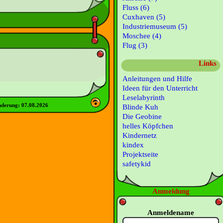
Fluss (6)
Cuxhaven (5)
Industriemuseum (5)
Moschee (4)
Flug (3)
Links
Anleitungen und Hilfe
Ideen für den Unterricht
Leselabyrinth
nderung:
07.08.2026
Blinde Kuh
Die Geobine
helles Köpfchen
Kindernetz
kindex
Projektseite
safetykid
Anmeldung
Anmeldename