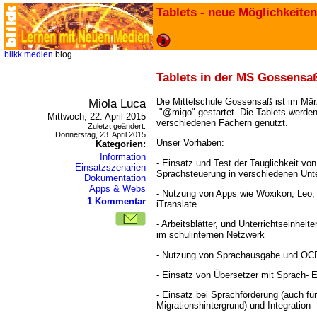
Tablets - neue Möglichkeiten
blikk
medien
blog
Tablets in der MS Gossensaß
Miola Luca
Die Mittelschule Gossensaß ist im Mär
"@migo" gestartet. Die Tablets werden 
Mittwoch, 22. April 2015
verschiedenen Fächern genutzt.
Zuletzt geändert:
Donnerstag, 23. April 2015
Unser Vorhaben:
Kategorien:
Information
- Einsatz und Test der Tauglichkeit vo
Einsatzszenarien
Sprachsteuerung in verschiedenen Unte
Dokumentation
Apps & Webs
- Nutzung von Apps wie Woxikon, Leo, P
1 Kommentar
iTranslate...
- Arbeitsblätter, und Unterrichtseinhei
im schulinternen Netzwerk
- Nutzung von Sprachausgabe und OC
- Einsatz von Übersetzer mit Sprach- 
- Einsatz bei Sprachförderung (auch fü
Migrationshintergrund) und Integration