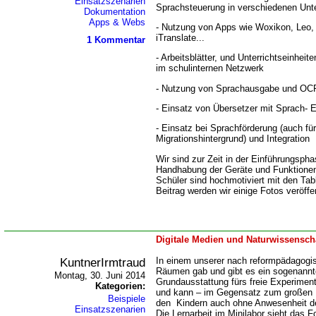
Einsatzszenarien
Sprachsteuerung in verschiedenen Unte
Dokumentation
Apps & Webs
- Nutzung von Apps wie Woxikon, Leo, P
iTranslate...
1 Kommentar
- Arbeitsblätter, und Unterrichtseinhei
im schulinternen Netzwerk
- Nutzung von Sprachausgabe und OC
- Einsatz von Übersetzer mit Sprach- 
- Einsatz bei Sprachförderung (auch fü
Migrationshintergrund) und Integration
Wir sind zur Zeit in der Einführungspha
Handhabung der Geräte und Funktionen 
Schüler sind hochmotiviert mit den Tab
Beitrag werden wir einige Fotos veröffe
Digitale Medien und Naturwissensch
KuntnerIrmtraud
In einem unserer nach reformpädagogis
Räumen gab und gibt es ein sogenanntes
Montag, 30. Juni 2014
Grundausstattung fürs freie Experimen
Kategorien:
und kann – im Gegensatz zum großen L
Beispiele
den Kindern auch ohne Anwesenheit de
Einsatzszenarien
Die Lernarbeit im Minilabor sieht das 