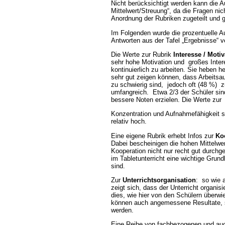
Nicht berücksichtigt werden kann die Au
Mittelwert/Streuung“, da die Fragen nich
Anordnung der Rubriken zugeteilt und g
Im Folgenden wurde die prozentuelle 
Antworten aus der Tafel „Ergebnisse“ 
Die Werte zur Rubrik
Interesse / Motiv
sehr hohe Motivation und großes Inter
kontinuierlich zu arbeiten. Sie heben he
sehr gut zeigen können, dass Arbeits
zu schwierig sind, jedoch oft (48 %) z
umfangreich. Etwa 2/3 der Schüler sin
bessere Noten erzielen. Die Werte zur
Konzentration und Aufnahmefähigkeit s
relativ hoch.
Eine eigene Rubrik erhebt Infos zur
Ko
Dabei bescheinigen die hohen Mittelwe
Kooperation nicht nur recht gut durchg
im Tabletunterricht eine wichtige Gru
sind.
Zur
Unterrichtsorganisation
: so wie a
zeigt sich, dass der Unterricht organisier
dies, wie hier von den Schülern überwie
können auch angemessene Resultate, sp
werden.
Eine Reihe von fachbezogenen und a