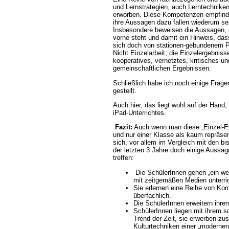
und Lernstrategien, auch Lerntechniken
erworben. Diese Kompetenzen empfinden
ihre Aussagen dazu fallen wiederum seh
Insbesondere beweisen die Aussagen, 
vorne steht und damit ein Hinweis, da
sich doch von stationen-gebundenem PC
Nicht Einzelarbeit, die Einzelergebniss
kooperatives, vernetztes, kritisches un
gemeinschaftlichen Ergebnissen.
Schließlich habe ich noch einige Frag
gestellt.
Auch hier, das liegt wohl auf der Hand,
iPad-Unterrichtes.
Fazit:
Auch wenn man diese „Einzel-Eva
und nur einer Klasse als kaum repräse
sich, vor allem im Vergleich mit den b
der letzten 3 Jahre doch einige Aussage
treffen:
Die SchülerInnen gehen „ein wen
mit zeitgemäßen Medien unterri
Sie erlernen eine Reihe von Ko
überfachlich.
Die SchülerInnen erweitern ihren 
SchülerInnen liegen mit ihrem sc
Trend der Zeit, sie erwerben zus
Kulturtechniken einer „modernen