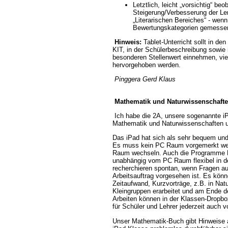
Letztlich, leicht „vorsichtig“ beo
Steigerung/Verbesserung der Le
Literarischen Bereiches“ - wen
Bewertungskategorien gemessen -
Hinweis:
Tablet-Unterricht sollt in d
KIT, in der Schülerbeschreibung sowie 
besonderen Stellenwert einnehmen, viel
hervorgehoben werden.
Pinggera Gerd Klaus
Mathematik und Naturwissenschaft
Ich habe die 2A, unsere sogenannte iP
Mathematik und Naturwissenschaften un
Das iPad hat sich als sehr bequem und 
Es muss kein PC Raum vorgemerkt wer
Raum wechseln. Auch die Programme 
unabhängig vom PC Raum flexibel in d
recherchieren spontan, wenn Fragen auf
Arbeitsauftrag vorgesehen ist. Es kön
Zeitaufwand, Kurzvorträge, z.B. in Nat
Kleingruppen erarbeitet und am Ende d
Arbeiten können in der Klassen-Dropbo
für Schüler und Lehrer jederzeit auch 
Unser Mathematik-Buch gibt Hinweise a