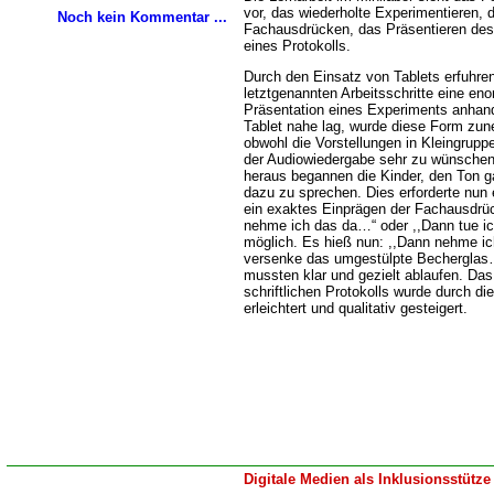
vor, das wiederholte Experimentieren,
Noch kein Kommentar ...
Fachausdrücken, das Präsentieren des
eines Protokolls.
Durch den Einsatz von Tablets erfuhren
letztgenannten Arbeitsschritte eine en
Präsentation eines Experiments anhan
Tablet nahe lag, wurde diese Form zu
obwohl die Vorstellungen in Kleingruppe
der Audiowiedergabe sehr zu wünschen 
heraus begannen die Kinder, den Ton g
dazu zu sprechen. Dies erforderte nun
ein exaktes Einprägen der Fachausdrü
nehme ich das da…“ oder ,,Dann tue ic
möglich. Es hieß nun: ,,Dann nehme ich
versenke das umgestülpte Bechergla
mussten klar und gezielt ablaufen. Das
schriftlichen Protokolls wurde durch di
erleichtert und qualitativ gesteigert.
Digitale Medien als Inklusionsstütze