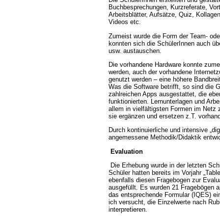
Buchbesprechungen, Kurzreferate, Vort
Arbeitsblätter, Aufsätze, Quiz, Kollage
Videos etc.
Zumeist wurde die Form der Team- oder
konnten sich die SchülerInnen auch übe
usw. austauschen.
Die vorhandene Hardware konnte zumei
werden, auch der vorhandene Internetz
genutzt werden – eine höhere Bandbreite
Was die Software betrifft, so sind die G
zahlreichen Apps ausgestattet, die eben
funktionierten. Lernunterlagen und Arbe
allem in vielfältigsten Formen im Netz 
sie ergänzen und ersetzen z.T. vorhan
Durch kontinuierliche und intensive „dig
angemessene Methodik/Didaktik entwic
Evaluation
Die Erhebung wurde in der letzten Sch
Schüler hatten bereits im Vorjahr „Table
ebenfalls diesen Fragebogen zur Evalua
ausgefüllt. Es wurden 21 Fragebögen 
das entsprechende Formular (IQES) e
ich versucht, die Einzelwerte nach R
interpretieren.