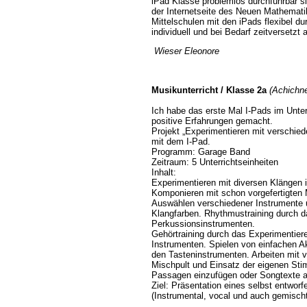
iPad Klasse problemlos durchführbar si
der Internetseite des Neuen Mathematik
Mittelschulen mit den iPads flexibel d
individuell und bei Bedarf zeitversetzt
Wieser Eleonore
Musikunterricht
/ Klasse 2a
(Achichne
Ich habe das erste Mal I-Pads im Unter
positive Erfahrungen gemacht.
Projekt „Experimentieren mit verschi
mit dem I-Pad.
Programm: Garage Band
Zeitraum: 5 Unterrichtseinheiten
Inhalt:
Experimentieren mit diversen Klängen
Komponieren mit schon vorgefertigten
Auswählen verschiedener Instrumente 
Klangfarben. Rhythmustraining durch da
Perkussionsinstrumenten.
Gehörtraining durch das Experimentier
Instrumenten. Spielen von einfachen 
den Tasteninstrumenten. Arbeiten mit 
Mischpult und Einsatz der eigenen Sti
Passagen einzufügen oder Songtexte
Ziel: Präsentation eines selbst entwo
(Instrumental, vocal und auch gemisch