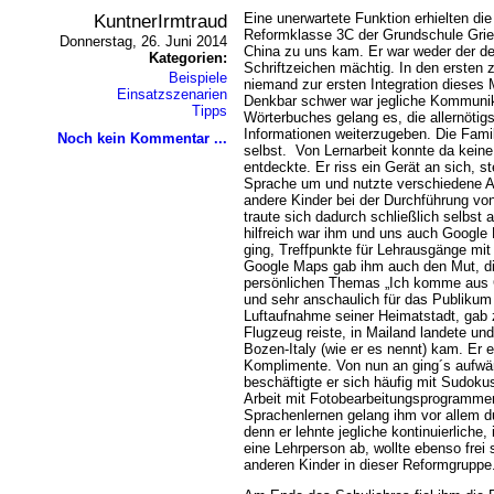
KuntnerIrmtraud
Eine unerwartete Funktion erhielten die
Reformklasse 3C der Grundschule Gries
Donnerstag, 26. Juni 2014
China zu uns kam. Er war weder der d
Kategorien:
Schriftzeichen mächtig. In den ersten
Beispiele
niemand zur ersten Integration dieses
Einsatzszenarien
Denkbar schwer war jegliche Kommunika
Tipps
Wörterbuches gelang es, die allernötig
Informationen weiterzugeben. Die Famil
Noch kein Kommentar ...
selbst. Von Lernarbeit konnte da keine
entdeckte. Er riss ein Gerät an sich, st
Sprache um und nutzte verschiedene 
andere Kinder bei der Durchführung vo
traute sich dadurch schließlich selbst 
hilfreich war ihm und uns auch Google
ging, Treffpunkte für Lehrausgänge mi
Google Maps gab ihm auch den Mut, di
persönlichen Themas „Ich komme aus 
und sehr anschaulich für das Publikum 
Luftaufnahme seiner Heimatstadt, gab 
Flugzeug reiste, in Mailand landete un
Bozen-Italy (wie er es nennt) kam. Er 
Komplimente. Von nun an ging´s aufwä
beschäftigte er sich häufig mit Sudokus
Arbeit mit Fotobearbeitungsprogrammen
Sprachenlernen gelang ihm vor allem 
denn er lehnte jegliche kontinuierliche,
eine Lehrperson ab, wollte ebenso frei 
anderen Kinder in dieser Reformgruppe