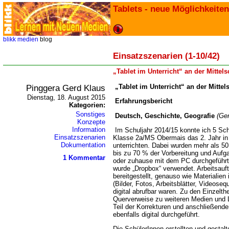
Tablets - neue Möglichkeiten
blikk
medien
blog
Einsatzszenarien (1-10/42)
Tablet im Unterricht“ an der Mittel
Pinggera Gerd Klaus
Tablet im Unterricht“ an der Mittel
Dienstag, 18. August 2015
Erfahrungsbericht
Kategorien:
Sonstiges
Deutsch, Geschichte, Geografie
(Ge
Konzepte
Information
Im Schuljahr 2014/15 konnte ich 5 Sch
Einsatzszenarien
Klasse 2a/MS Obermais das 2. Jahr in 
Dokumentation
unterrichten. Dabei wurden mehr als 50
bis zu 70 % der Vorbereitung und Aufgab
1 Kommentar
oder zuhause mit dem PC durchgeführt
wurde „Dropbox“ verwendet. Arbeitsauf
bereitgestellt, genauso wie Materialien
(Bilder, Fotos, Arbeitsblätter, Videose
digital abrufbar waren. Zu den Einzelt
Querverweise zu weiteren Medien und Li
Teil der Korrekturen und anschließend
ebenfalls digital durchgeführt.
Die SchülerInnen erstellten und gestalt