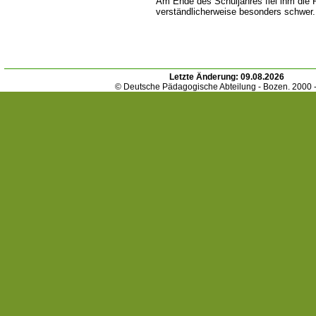
Am Ende des Schuljahres fiel ihm die 
verständlicherweise besonders schwer.
Letzte Änderung:
09.08.2026
© Deutsche Pädagogische Abteilung - Bozen. 2000 