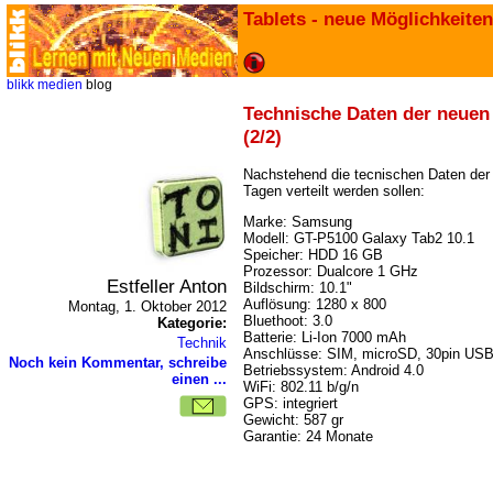
Tablets - neue Möglichkeiten
blikk
medien
blog
Technische Daten der neuen
(2/2)
Nachstehend die tecnischen Daten der 
Tagen verteilt werden sollen:
Marke: Samsung
Modell: GT-P5100 Galaxy Tab2 10.1
Speicher: HDD 16 GB
Prozessor: Dualcore 1 GHz
Estfeller Anton
Bildschirm: 10.1"
Auflösung: 1280 x 800
Montag, 1. Oktober 2012
Bluethoot: 3.0
Kategorie:
Batterie: Li-Ion 7000 mAh
Technik
Anschlüsse: SIM, microSD, 30pin US
Noch kein Kommentar, schreibe
Betriebssystem: Android 4.0
einen ...
WiFi: 802.11 b/g/n
GPS: integriert
Gewicht: 587 gr
Garantie: 24 Monate