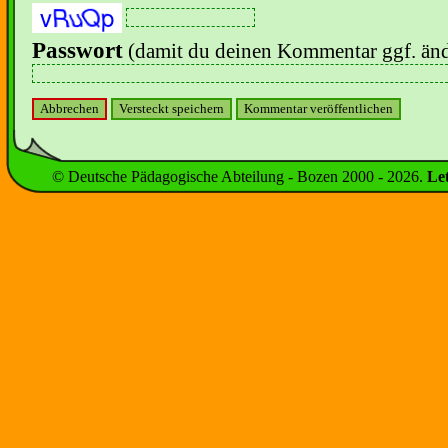
Passwort
(damit du deinen Kommentar ggf. änd
© Deutsche Pädagogische Abteilung - Bozen 2000 -
2026
.
Le