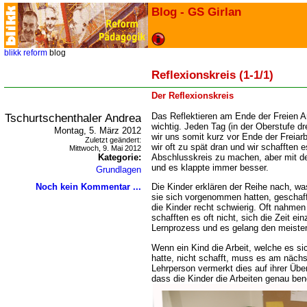
Blog - GS Girlan
blikk
reform
blog
Reflexionskreis (1-1/1)
Der Reflexionskreis
Tschurtschenthaler Andrea
Das Reflektieren am Ende der Freien Arb
wichtig. Jeden Tag (in der Oberstufe 
Montag, 5. März 2012
wir uns somit kurz vor Ende der Freiar
Zuletzt geändert:
wir oft zu spät dran und wir schafften e
Mittwoch, 9. Mai 2012
Kategorie:
Abschlusskreis zu machen, aber mit de
und es klappte immer besser.
Grundlagen
Noch kein Kommentar ...
Die Kinder erklären der Reihe nach, wa
sie sich vorgenommen hatten, geschaf
die Kinder recht schwierig. Oft nahmen s
schafften es oft nicht, sich die Zeit ei
Lernprozess und es gelang den meist
Wenn ein Kind die Arbeit, welche es s
hatte, nicht schafft, muss es am näch
Lehrperson vermerkt dies auf ihrer Über
dass die Kinder die Arbeiten genau be