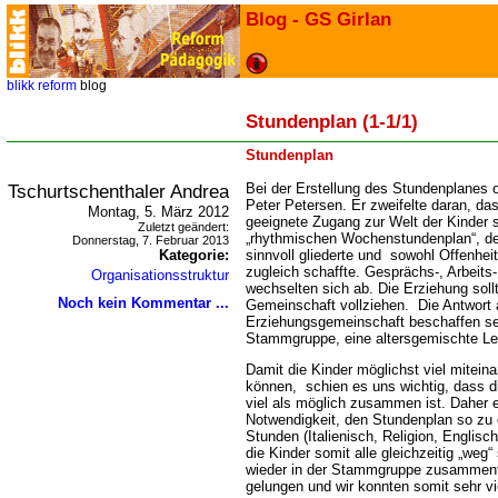
Blog - GS Girlan
blikk
reform
blog
Stundenplan (1-1/1)
Stundenplan
Tschurtschenthaler Andrea
Bei der Erstellung des Stundenplanes o
Peter Petersen. Er zweifelte daran, d
Montag, 5. März 2012
geeignete Zugang zur Welt der Kinder 
Zuletzt geändert:
rhythmischen Wochenstundenplan“, der
Donnerstag, 7. Februar 2013
Kategorie:
sinnvoll gliederte und sowohl Offenheit
zugleich schaffte. Gesprächs-, Arbeits-
Organisationsstruktur
wechselten sich ab. Die Erziehung sollt
Noch kein Kommentar ...
Gemeinschaft vollziehen. Die Antwort 
Erziehungsgemeinschaft beschaffen sein
Stammgruppe, eine altersgemischte Le
Damit die Kinder möglichst viel mitein
können, schien es uns wichtig, dass d
viel als möglich zusammen ist. Daher e
Notwendigkeit, den Stundenplan so zu 
Stunden (Italienisch, Religion, Englisch
die Kinder somit alle gleichzeitig „weg“ 
wieder in der Stammgruppe zusammenfi
gelungen und wir konnten somit sehr vi