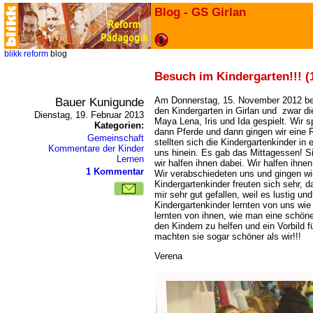
Blog - GS Girlan
blikk
reform
blog
Besuch im Kindergarten!!! (
Bauer Kunigunde
Am Donnerstag, 15. November 2012 be
den Kindergarten in Girlan und zwar di
Dienstag, 19. Februar 2013
Maya Lena, Iris und Ida gespielt. Wir s
Kategorien:
dann Pferde und dann gingen wir eine 
Gemeinschaft
stellten sich die Kindergartenkinder in 
Kommentare der Kinder
uns hinein. Es gab das Mittagessen! 
Lernen
wir halfen ihnen dabei. Wir halfen ihn
1 Kommentar
Wir verabschiedeten uns und gingen wie
Kindergartenkinder freuten sich sehr, 
mir sehr gut gefallen, weil es lustig un
Kindergartenkinder lernten von uns wi
lernten von ihnen, wie man eine schön
den Kindern zu helfen und ein Vorbild f
machten sie sogar schöner als wir!!!
Verena