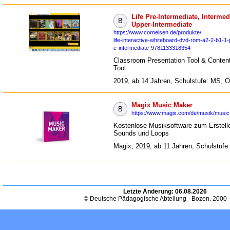
Life Pre-Intermediate, Intermed
B
Upper-Intermediate
https://www.cornelsen.de/produkte/
life-interactive-whiteboard-dvd-rom-a2-2-b1-1-
e-intermediate-9781133318354
Classroom Presentation Tool & Content
Tool
2019, ab 14 Jahren, Schulstufe: MS, 
Magix Music Maker
B
https://www.magix.com/de/musik/music
Kostenlose Musiksoftware zum Erstell
Sounds und Loops
Magix, 2019, ab 11 Jahren, Schulstufe
Letzte Änderung:
06.08.2026
© Deutsche Pädagogische Abteilung - Bozen. 2000 