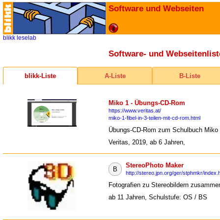
Software und Webseiten
blikk
leselab
Software- und Webseitenlist
blikk-Liste
A-Liste
B-Liste
Miko 1 - Übungs-CD-Rom
https://www.veritas.at/
miko-1-fibel-in-3-teilen-mit-cd-rom.html
Übungs-CD-Rom zum Schulbuch Miko
Veritas, 2019, ab 6 Jahren,
StereoPhoto Maker
B
http://stereo.jpn.org/ger/stphmkr/index.
Fotografien zu Stereobildern zusamme
ab 11 Jahren, Schulstufe: OS / BS