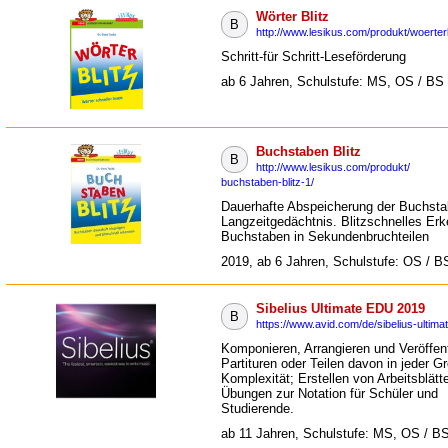
Wörter Blitz
B
http://www.lesikus.com/produkt/woerterb
Schritt-für Schritt-Leseförderung
ab 6 Jahren, Schulstufe: MS, OS / BS
Buchstaben Blitz
B
http://www.lesikus.com/produkt/
buchstaben-blitz-1/
Dauerhafte Abspeicherung der Buchst
Langzeitgedächtnis. Blitzschnelles Er
Buchstaben in Sekundenbruchteilen
2019, ab 6 Jahren, Schulstufe: OS / B
Sibelius Ultimate EDU 2019
B
https://www.avid.com/de/sibelius-ultima
Komponieren, Arrangieren und Veröffen
Partituren oder Teilen davon in jeder G
Komplexität; Erstellen von Arbeitsblätt
Übungen zur Notation für Schüler und
Studierende.
ab 11 Jahren, Schulstufe: MS, OS / B