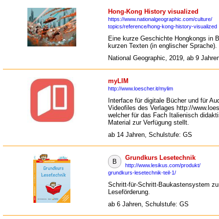
Hong-Kong History visualized
https://www.nationalgeographic.com/culture/
topics/reference/hong-kong-history-visualized
Eine kurze Geschichte Hongkongs in B
kurzen Texten (in englischer Sprache).
National Geographic, 2019, ab 9 Jahre
myLIM
http://www.loescher.it/mylim
Interface für digitale Bücher und für Au
Videofiles des Verlages http://www.loes
welcher für das Fach Italienisch didakt
Material zur Verfügung stellt.
ab 14 Jahren, Schulstufe: GS
Grundkurs Lesetechnik
B
http://www.lesikus.com/produkt/
grundkurs-lesetechnik-teil-1/
Schritt-für-Schritt-Baukastensystem zu
Leseförderung.
ab 6 Jahren, Schulstufe: GS