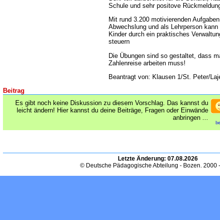
Schule und sehr positove Rückmeldung
Mit rund 3.200 motivierenden Aufgaben 
Abwechslung und als Lehrperson kann m
Kinder durch ein praktisches Verwaltu
steuern
Die Übungen sind so gestaltet, dass m
Zahlenreise arbeiten muss!
Beantragt von: Klausen 1/St. Peter/Laj
Beitrag
Es gibt noch keine Diskussion zu diesem Vorschlag. Das kannst du
leicht ändern! Hier kannst du deine Beiträge, Fragen oder Einwände
anbringen ...
be
Letzte Änderung:
07.08.2026
© Deutsche Pädagogische Abteilung - Bozen. 2000 