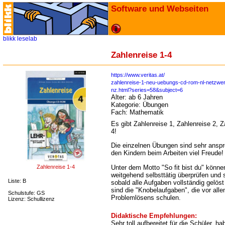
Software und Webseiten
blikk
leselab
Zahlenreise 1-4
https://www.veritas.at/
zahlenreise-1-neu-uebungs-cd-rom-nl-netzwer
nz.html?series=58&subject=6
Alter:
ab 6 Jahren
Kategorie:
Übungen
Fach:
Mathematik
Es gibt Zahlenreise 1, Zahlenreise 2, 
4!
Die einzelnen Übungen sind sehr ansp
den Kindern beim Arbeiten viel Freude!
Unter dem Motto "So fit bist du" können
Zahlenreise 1-4
weitgehend selbsttätig überprüfen und
Liste: B
sobald alle Aufgaben vollständig gelöst
sind die "Knobelaufgaben", die vor alle
Schulstufe: GS
Problemlösens schulen.
Lizenz: Schullizenz
Didaktische Empfehlungen:
Sehr toll aufbereitet für die Schüler, h