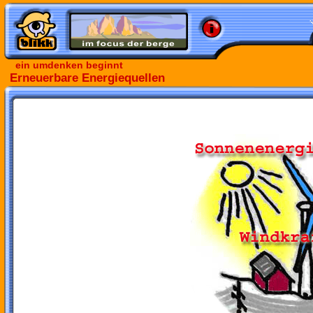
ein umdenken beginnt
Erneuerbare Energiequellen