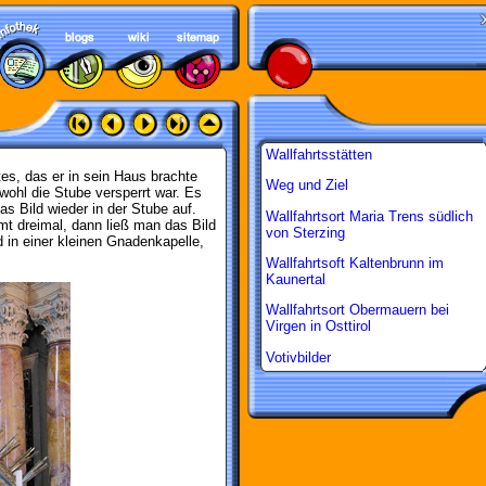
Wallfahrtsstätten
es, das er in sein Haus brachte
Weg und Ziel
wohl die Stube versperrt war. Es
as Bild wieder in der Stube auf.
Wallfahrtsort Maria Trens südlich
t dreimal, dann ließ man das Bild
von Sterzing
 in einer kleinen Gnadenkapelle,
Wallfahrtsoft Kaltenbrunn im
Kaunertal
Wallfahrtsort Obermauern bei
Virgen in Osttirol
Votivbilder