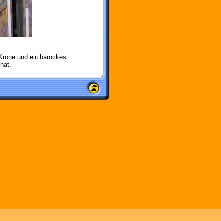
 Krone und ein barockes
hat.