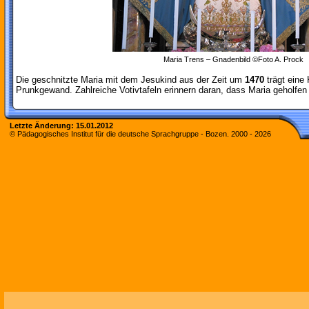
Maria Trens – Gnadenbild ©Foto A. Prock
Die geschnitzte Maria mit dem Jesukind aus der Zeit um
1470
trägt eine
Prunkgewand. Zahlreiche Votivtafeln erinnern daran, dass Maria geholfen 
Letzte Änderung:
15.01.2012
© Pädagogisches Institut für die deutsche Sprachgruppe - Bozen. 2000 -
2026