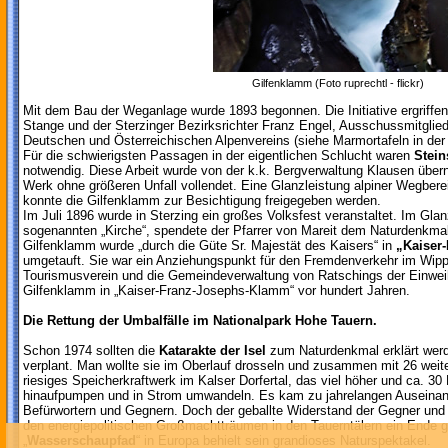
Gilfenklamm (Foto ruprechtl - flickr)
Mit dem Bau der Weganlage wurde 1893 begonnen. Die Initiative ergriffen 
Stange und der Sterzinger Bezirksrichter Franz Engel, Ausschussmitglied
Deutschen und Österreichischen Alpenvereins (siehe Marmortafeln in de
Für die schwierigsten Passagen in der eigentlichen Schlucht waren
Stei
notwendig. Diese Arbeit wurde von der k.k. Bergverwaltung Klausen übe
Werk ohne größeren Unfall vollendet. Eine Glanzleistung alpiner Wegbere
konnte die Gilfenklamm zur Besichtigung freigegeben werden.
Im Juli 1896 wurde in Sterzing ein großes Volksfest veranstaltet. Im Gl
sogenannten „Kirche“, spendete der Pfarrer von Mareit dem Naturdenkmal
Gilfenklamm wurde „durch die Güte Sr. Majestät des Kaisers“ in
„Kaiser
umgetauft. Sie war ein Anziehungspunkt für den Fremdenverkehr im Wipp
Tourismusverein und die Gemeindeverwaltung von Ratschings der Einw
Gilfenklamm in „Kaiser-Franz-Josephs-Klamm“ vor hundert Jahren.
Die Rettung der Umbalfälle im Nationalpark Hohe Tauern.
Schon 1974 sollten die
Katarakte der Isel
zum Naturdenkmal erklärt werd
verplant. Man wollte sie im Oberlauf drosseln und zusammen mit 26 weit
riesiges Speicherkraftwerk im Kalser Dorfertal, das viel höher und ca. 30 K
hinaufpumpen und in Strom umwandeln. Es kam zu jahrelangen Auseina
Befürwortern und Gegnern. Doch der geballte Widerstand der Gegner und 
den energiepolitischen Großmachtträumen in den Tauerntälern ein Ende ge
„
Wasserschaupfad
“ in Europa behielt sein grandioses Naturspektakel.