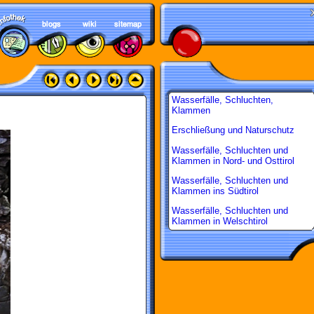
Wasserfälle, Schluchten,
Klammen
Erschließung und Naturschutz
Wasserfälle, Schluchten und
Klammen in Nord- und Osttirol
Wasserfälle, Schluchten und
Klammen ins Südtirol
Wasserfälle, Schluchten und
Klammen in Welschtirol