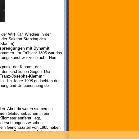
der Wirt Karl Wiedner in der
 der Sektion Sterzing des
r Klamm).
nsprengungen mit Dynamit
rnommen. Im Frühjahr 1896 war das
itungskunst war vollbracht. Nun
anzpunkt der Klamm, der
 den kirchlichen Segen. Die
-Franz-Josephs-Klamm“
tal. Im Jahre 1998 gedachten der
eihung und Umbenennung der
en. Aber da waren sie bereits
eren Gletscherbächen in ein
ilometer entfernt liegt,
ndersetzungen zwischen
ein Gerichtsurteil von 1985 haben
setzt. Der erste und einzige