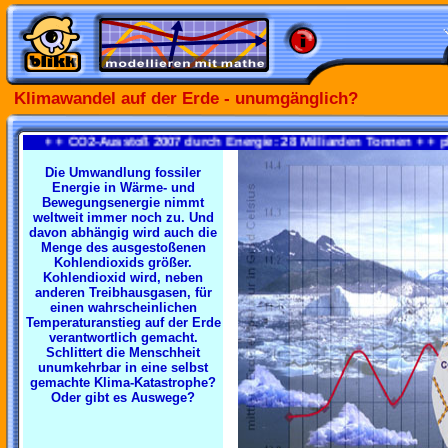
Klimawandel auf der Erde - unumgänglich?
+ + CO2-Ausstoß 2007 durch Energie: 28 Milliarden Tonnen + + plu
Die Umwandlung fossiler
Energie in Wärme- und
Bewegungsenergie nimmt
weltweit immer noch zu. Und
davon abhängig wird auch die
Menge des ausgestoßenen
Kohlendioxids größer.
Kohlendioxid wird, neben
anderen Treibhausgasen, für
einen wahrscheinlichen
Temperaturanstieg auf der Erde
verantwortlich gemacht.
Schlittert die Menschheit
unumkehrbar in eine selbst
gemachte Klima-Katastrophe?
Oder gibt es Auswege?