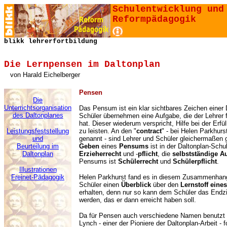
Schulentwicklung und
Reformpädagogik
blikk lehrerfortbildung
Die Lernpensen im Daltonplan
von
Harald Eichelberger
Pensen
Die
Unterrichtsorganisation
Das Pensum ist ein klar sichtbares Zeichen einer 
des Daltonplanes
Schüler übernehmen eine Aufgabe, die der Lehrer fü
hat. Dieser wiederum verspricht, Hilfe bei der Erfü
Leistungsfeststellung
zu leisten. An den "
contract
" - bei Helen Parkhurs
und
genannt - sind Lehrer und Schüler gleichermaßen
Beurteilung im
Geben
eines
Pensums
ist in der Daltonplan-Schu
Daltonplan
Erzieherrecht
und -
pflicht
, die
selbstständige A
Pensums ist
Schülerrecht
und
Schülerpflicht
.
Illustrationen
Freinet-Pädagogik
Helen Parkhurst fand es in diesem Zusammenhang
Schüler einen
Überblick
über den
Lernstoff eine
erhalten, denn nur so kann dem Schüler das Endzi
werden, das er dann erreicht haben soll.
Da für Pensen auch verschiedene Namen benutzt 
Lynch - einer der Pioniere der Daltonplan-Arbeit 