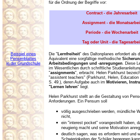
für die Ordnung der Begriffe vor:
Contract - die Jahresarbeit
Assignment - die Monatsarbei
Periode - die Wochenarbeit
Tag oder Unit - die Tagesarbei
Beispiel eines
Die "
Lernfreiheit
" des Daltonplanes erfordert als 
Pensenblattes
Äquivalent eine sorgfältige methodische
Sicherun
in der Grundschule
Arbeitsbedingungen und -anregungen
. Diese L
im Wesentlichen durch schriftliche Studieranleitu
"
assignments
", erbracht. Helen Parkhurst bezeic
"assistent teachers" (Parkhurst, Helen, Education
S. 49.), deren Aufgabe auch im
Motivieren, Instr
"Lernen lehren
" liegt.
Helen Parkhurst stellt an die Gestaltung von Pens
Anforderungen. Ein Pensum soll
völlig ausgeschrieben werden, mündliche W
nicht,
ein "interest pocket" vorangestellt haben, 
neugierig macht und seine Motivation anreg
deutlich sagen, was es erfordern wird und 
Schwierigkeiten der Schüler begegnen kann