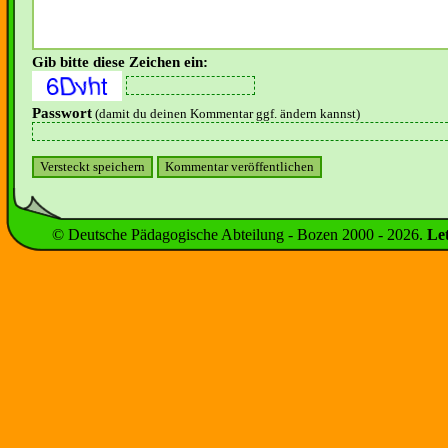
Gib bitte diese Zeichen ein:
Passwort
(damit du deinen Kommentar ggf. ändern kannst)
© Deutsche Pädagogische Abteilung - Bozen 2000 -
2026
.
Le