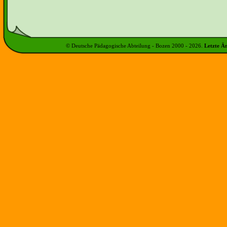
© Deutsche Pädagogische Abteilung - Bozen 2000 -
2026
.
Letzte Ä