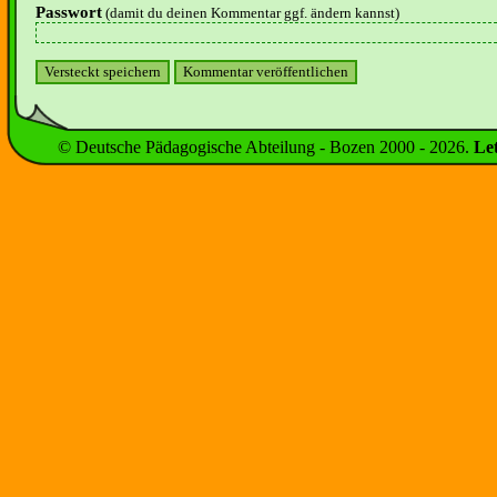
Passwort
(damit du deinen Kommentar ggf. ändern kannst)
© Deutsche Pädagogische Abteilung - Bozen 2000 -
2026
.
Le