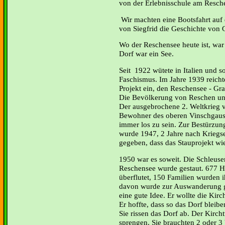
von der Erlebnisschule am Resch
Wir machten eine Bootsfahrt auf
von Siegfrid die Geschichte von 
Wo der Reschensee heute ist, war
Dorf war ein See.
Seit 1922 wütete in Italien und s
Faschismus. Im Jahre 1939 reichte
Projekt ein, den Reschensee - Gr
Die Bevölkerung von Reschen un
Der ausgebrochene 2. Weltkrieg v
Bewohner des oberen Vinschgaus 
immer los zu sein. Zur Bestürzun
wurde 1947, 2 Jahre nach Kriegs
gegeben, dass das Stauprojekt w
1950 war es soweit. Die Schleus
Reschensee wurde gestaut. 677 
überflutet, 150 Familien wurden i
davon wurde zur Auswanderung g
eine gute Idee. Er wollte die Kir
Er hoffte, dass so das Dorf bleib
Sie rissen das Dorf ab. Der Kirch
sprengen. Sie brauchten 2 oder 