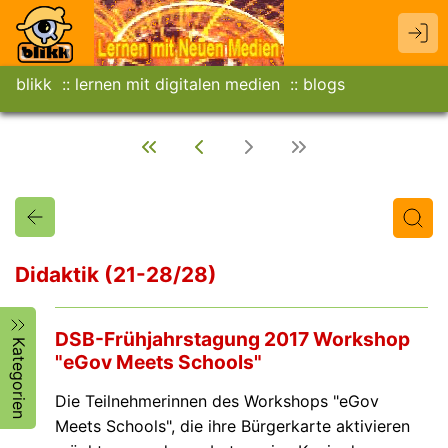
blikk
lernen mit digitalen medien
blogs
Didaktik (21-28/28)
Titel
Text
Autor/in
DSB-Frühjahrstagung 2017 Workshop
Kategorien
"eGov Meets Schools"
Die Teilnehmerinnen des Workshops "eGov
Meets Schools", die ihre Bürgerkarte aktivieren