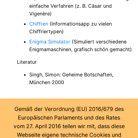
einfache Verfahren (z. B. Cäsar und
Vigenère)
Chiffren
(Informationsapp zu vielen
Chiffriertypen)
Enigma Simulator
(Simuliert verschiedene
Enigmamaschinen, grafisch schön gemacht)
Literatur
Singh, Simon: Geheime Botschaften,
München 2000
Gemäß der Verordnung (EU) 2016/679 des
Angerer Harald
-
Mittwoch, 29. März 2017
(Zuletzt
Europäischen Parlaments und des Rates
-
- Kategorien:
geändert: Donnerstag, 30. März 2017)
vom 27. April 2016 teilen wir mit, dass diese
Material
Fortbildung
Didaktik
-
Noch kein
Kommentar ...
Webseite eigene technische Cookies und