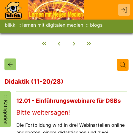
blikk
lernen mit digitalen medien
blogs
Didaktik (11-20/28)
Titel
Text
Autor/in
12.01 - Einführungswebinare für DSBs
Kategorien
Bitte weitersagen!
Die Fortbildung wird in drei Webinarteilen online
angeboten, einem didaktischen und zwei