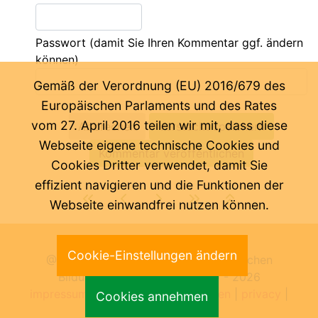
Passwort
(damit Sie Ihren Kommentar ggf. ändern
können)
Gemäß der Verordnung (EU) 2016/679 des
Europäischen Parlaments und des Rates
vom 27. April 2016 teilen wir mit, dass diese
Webseite eigene technische Cookies und
Cookies Dritter verwendet, damit Sie
effizient navigieren und die Funktionen der
Webseite einwandfrei nutzen können.
Letzte Änderung:
07.08.2026
Cookie-Einstellungen ändern
@ Pädagogische Abteilung der Deutschen
Bildungsdirektion Bozen 2000 -
2026
impressum
|
benutzungsbedingungen
|
privacy
|
Cookies annehmen
cookies