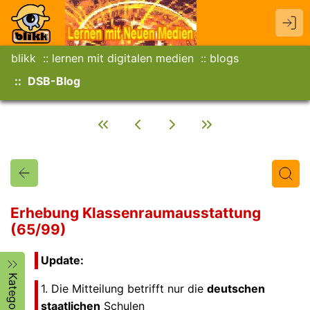
blikk
lernen mit digitalen medien
blogs
DSB-Blog
Erhebung Klassenraumausstattung
(65/99)
Titel
Text
Autor/in
Update:
Kategorien
1. Die Mitteilung betrifft nur die
deutschen
staatlichen
Schulen