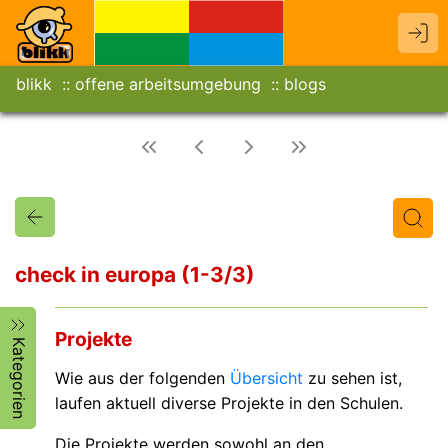
blikk
offene arbeitsumgebung
blogs
check in europa (1-3/3)
Titel
Text
Autor/in
Projekte
Kategorien
Wie aus der folgenden
Übersicht
zu sehen ist,
laufen aktuell diverse Projekte in den Schulen.
Die Projekte werden sowohl an den