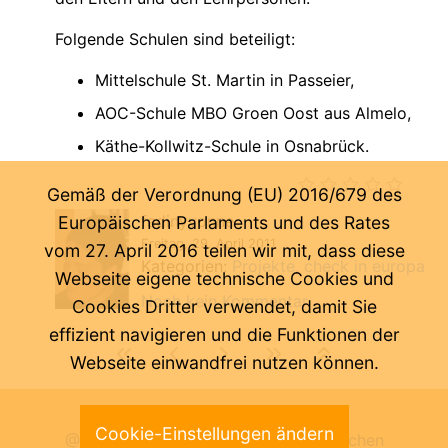
Folgende Schulen sind beteiligt:
Mittelschule St. Martin in Passeier,
AOC-Schule MBO Groen Oost aus Almelo,
Käthe-Kollwitz-Schule in Osnabrück.
Gemäß der Verordnung (EU) 2016/679 des
fadinyvonne
Europäischen Parlaments und des Rates
Freitag, 29. April 2011
vom 27. April 2016 teilen wir mit, dass diese
Kategorien:
Projekte
check in europa
Webseite eigene technische Cookies und
Noch kein Kommentar ...
Cookies Dritter verwendet, damit Sie
effizient navigieren und die Funktionen der
Webseite einwandfrei nutzen können.
Letzte Änderung:
08.08.2026
Cookie-Einstellungen ändern
@ Pädagogische Abteilung der Deutschen