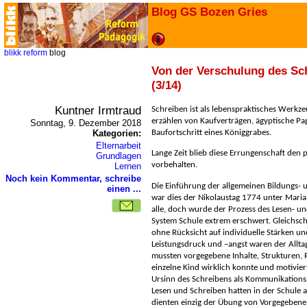
Blog GS Bozen Gries
blikk
reform
blog
Von der Verschulung des Sc
(3/14)
Kuntner Irmtraud
Schreiben ist als lebenspraktisches Werkze
erzählen von Kaufverträgen, ägyptische Pa
Sonntag, 9. Dezember 2018
Kategorien:
Baufortschritt eines Königgrabes.
Elternarbeit
Lange Zeit blieb diese Errungenschaft den p
Grundlagen
vorbehalten.
Lernen
Noch kein Kommentar, schreibe
Die Einführung der allgemeinen Bildungs- u
einen ...
war dies der Nikolaustag 1774 unter Maria
alle, doch wurde der Prozess des Lesen- u
System Schule extrem erschwert. Gleichschr
ohne Rücksicht auf individuelle Stärken 
Leistungsdruck und –angst waren der Allta
mussten vorgegebene Inhalte, Strukturen,
einzelne Kind wirklich konnte und motivier
Ursinn des Schreibens als Kommunikation
Lesen und Schreiben hatten in der Schule 
dienten einzig der Übung von Vorgegeben