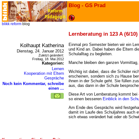
Blog - GS Prad
blikk
reform
blog
Lernberatung in 123 A (6/10)
Kolhaupt Katherina
Einmal pro Semester bieten wir ein Ler
und Kind an. Dabei haben die Eltern die
Dienstag, 24. Januar 2012
Schulalltag zu begleiten.
Zuletzt geändert:
Freitag, 18. Mai 2012
Manche bleiben den ganzen Vormittag
Kategorien:
Lernen
Wichtig ist dabei, dass die Schüler ni
Kooperation mit Eltern
erscheinen, sondern sich zu Hause be
Gespräche
ihnen in der Schule geht. Sie füllen zu
Noch kein Kommentar, schreibe
aus, das dann in der Schule besproche
einen ...
Diese Art von Lernberatung kommt bei d
so einen besseren
Einblick in den Schu
Am Ende des Gesprächs wird festgeha
damit im Laufe des Schuljahres auch e
sich etwas verändert hat oder ob Schw