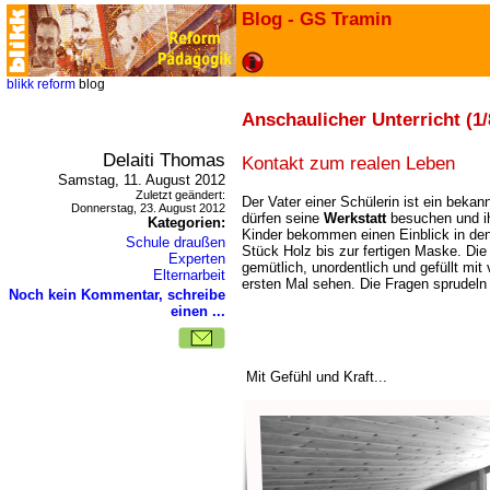
Blog - GS Tramin
blikk
reform
blog
Anschaulicher Unterricht (1/
Delaiti Thomas
Kontakt zum realen Leben
Samstag, 11. August 2012
Zuletzt geändert:
Der Vater einer Schülerin ist ein bekan
Donnerstag, 23. August 2012
dürfen seine
Werkstatt
besuchen und ih
Kategorien:
Kinder bekommen einen Einblick in de
Schule draußen
Stück Holz bis zur fertigen Maske. Die W
Experten
gemütlich, unordentlich und gefüllt mit
Elternarbeit
ersten Mal sehen. Die Fragen sprudeln
Noch kein Kommentar, schreibe
einen ...
Mit Gefühl und Kraft...