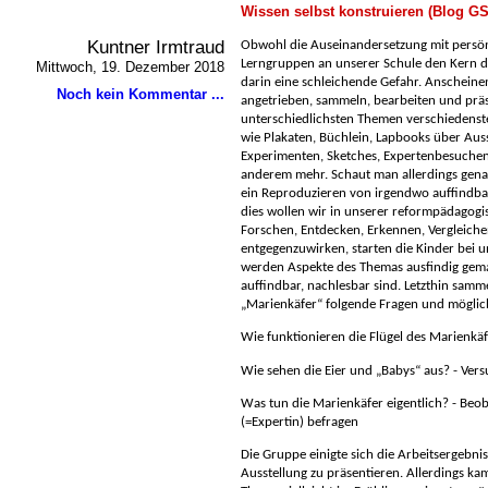
Wissen selbst konstruieren (Blog G
Kuntner Irmtraud
Obwohl die Auseinandersetzung mit persön
Lerngruppen an unserer Schule den Kern der
Mittwoch, 19. Dezember 2018
darin eine schleichende Gefahr. Anscheine
Noch kein Kommentar ...
angetrieben, sammeln, bearbeiten und prä
unterschiedlichsten Themen verschiedens
wie Plakaten, Büchlein, Lapbooks über Aus
Experimenten, Sketches, Expertenbesuchen
anderem mehr. Schaut man allerdings genaue
ein Reproduzieren von irgendwo auffindba
dies wollen wir in unserer reformpädagogi
Forschen, Entdecken, Erkennen, Vergleich
entgegenzuwirken, starten die Kinder bei un
werden Aspekte des Themas ausfindig gema
auffindbar, nachlesbar sind. Letzthin sam
Marienkäfer“ folgende Fragen und möglich
Wie funktionieren die Flügel des Marienkäf
Wie sehen die Eier und „Babys“ aus? -
Versu
Was tun die Marienkäfer eigentlich? -
Beob
(=Expertin) befragen
Die Gruppe einigte sich die Arbeitsergebnis
Ausstellung zu präsentieren. Allerdings kam