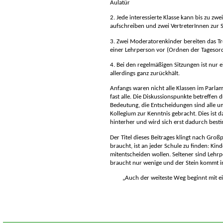
Aulatür
2. Jede interessierte Klasse kann bis zu zw
aufschreiben und zwei VertreterInnen zur 
3. Zwei Moderatorenkinder bereiten das Tre
einer Lehrperson vor (Ordnen der Tagesor
4. Bei den regelmäßigen Sitzungen ist nur 
allerdings ganz zurückhält.
Anfangs waren nicht alle Klassen im Parlame
fast alle.
Die Diskussionspunkte betreffen 
Bedeutung, die Entscheidungen sind alle 
Kollegium zur Kenntnis gebracht. Dies ist 
hinterher und wird sich erst dadurch bes
Der Titel dieses Beitrages klingt nach Großp
braucht, ist an jeder Schule zu finden: Kin
mitentscheiden wollen. Seltener sind Lehrpe
braucht nur wenige und der Stein kommt in
Auch der weiteste Weg beginnt mit ein