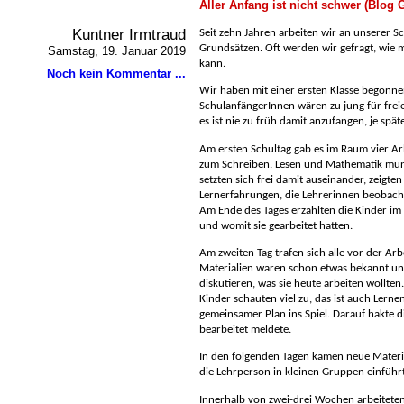
Aller Anfang ist nicht schwer (Blog
Kuntner Irmtraud
Seit zehn Jahren arbeiten wir an unserer 
Grundsätzen. Oft werden wir gefragt, wie 
Samstag, 19. Januar 2019
kann.
Noch kein Kommentar ...
Wir haben mit einer ersten Klasse begonne
SchulanfängerInnen wären zu jung für freie
es ist nie zu früh damit anzufangen, je spät
Am ersten Schultag gab es im Raum vier Arb
zum Schreiben. Lesen und Mathematik mündl
setzten sich frei damit auseinander, zeigt
Lernerfahrungen, die Lehrerinnen beobach
Am Ende des Tages erzählten die Kinder im 
und womit sie gearbeitet hatten.
Am zweiten Tag trafen sich alle vor der Ar
Materialien waren schon etwas bekannt un
diskutieren, was sie heute arbeiten wollten
Kinder schauten viel zu, das ist auch Lerne
gemeinsamer Plan ins Spiel. Darauf hakte di
bearbeitet meldete.
In den folgenden Tagen kamen neue Materi
die Lehrperson in kleinen Gruppen einführ
Innerhalb von zwei-drei Wochen arbeiteten