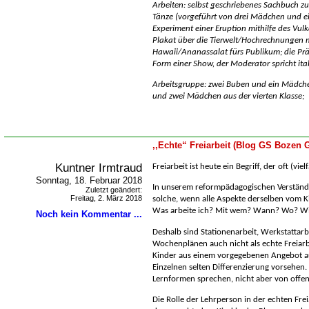
Arbeiten: selbst geschriebenes Sachbuch z
Tänze (vorgeführt von drei Mädchen und e
Experiment einer Eruption mithilfe des Vu
Plakat über die Tierwelt/Hochrechnungen 
Hawaii/Ananassalat fürs Publikum; die Präs
Form einer Show, der Moderator spricht ital
Arbeitsgruppe: zwei Buben und ein Mädchen
und zwei Mädchen aus der vierten Klasse;
,,Echte“ Freiarbeit (Blog GS Bozen G
Kuntner Irmtraud
Freiarbeit ist heute ein Begriff, der oft (vi
Sonntag, 18. Februar 2018
In unserem reformpädagogischen Verständni
Zuletzt geändert:
Freitag, 2. März 2018
solche, wenn alle Aspekte derselben vom K
Was arbeite ich? Mit wem? Wann? Wo? W
Noch kein Kommentar ...
Deshalb sind Stationenarbeit, Werkstattarb
Wochenplänen auch nicht als echte Freiarb
Kinder aus einem vorgegebenen Angebot a
Einzelnen selten Differenzierung vorsehen
Lernformen sprechen, nicht aber von offene
Die Rolle der Lehrperson in der echten Frei