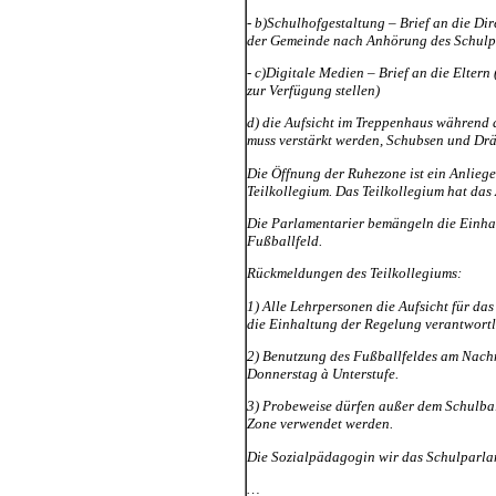
- b)Schulhofgestaltung – Brief an die Di
der Gemeinde nach Anhörung des Schulp
- c)Digitale Medien – Brief an die Elter
zur Verfügung stellen)
d) die Aufsicht im Treppenhaus während d
muss verstärkt werden, Schubsen und Drä
Die Öffnung der Ruhezone ist ein Anlieg
Teilkollegium. Das Teilkollegium hat da
Die Parlamentarier bemängeln die Einha
Fußballfeld.
Rückmeldungen des Teilkollegiums:
1) Alle Lehrpersonen die Aufsicht für das
die Einhaltung der Regelung verantwortl
2) Benutzung des Fußballfeldes am Nachm
Donnerstag à Unterstufe.
3) Probeweise dürfen außer dem Schulbal
Zone verwendet werden.
Die Sozialpädagogin wir das Schulparla