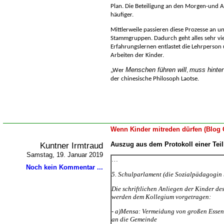
Plan. Die Beteiligung an den Morgen-und 
häufiger.
Mittlerweile passieren diese Prozesse an u
Stammgruppen. Dadurch geht alles sehr viel
Erfahrungslernen entlastet die Lehrperson 
Arbeiten der Kinder.
Menschen führen will
muss hinter
Wer
,
der chinesische Philosoph Laotse
.
Wenn Kinder mitreden dürfen (Blog 
Kuntner Irmtraud
Auszug aus dem Protokoll einer Tei
Samstag, 19. Januar 2019
Noch kein Kommentar ...
5. Schulparlament (die Sozialpädagogin 
Die schriftlichen Anliegen der Kinder d
werden dem Kollegium vorgetragen:
- a)Mensa: Vermeidung von großen Essens
an die Gemeinde