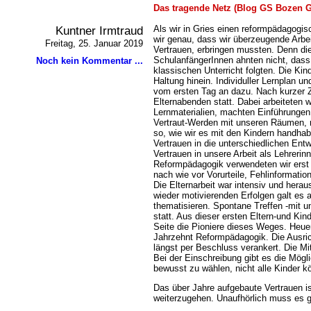
Das tragende Netz (Blog GS Bozen G
Kuntner Irmtraud
Als wir in Gries einen reformpädagogi
wir genau, dass wir überzeugende Arbe
Freitag, 25. Januar 2019
Vertrauen, erbringen mussten. Denn die
SchulanfängerInnen ahnten nicht, dass 
Noch kein Kommentar ...
klassischen Unterricht folgten. Die Ki
Haltung hinein. Individuller Lernplan u
vom ersten Tag an dazu. Nach kurzer Ze
Elternabenden statt. Dabei arbeiteten w
Lernmaterialien, machten Einführungen
Vertraut-Werden mit unseren Räumen, r
so, wie wir es mit den Kindern handhab
Vertrauen in die unterschiedlichen Ent
Vertrauen in unsere Arbeit als Lehrerinn
Reformpädagogik verwendeten wir erst s
nach wie vor Vorurteile, Fehlinformati
Die Elternarbeit war intensiv und hera
wieder motivierenden Erfolgen galt es 
thematisieren. Spontane Treffen -mit u
statt. Aus dieser ersten Eltern-und Ki
Seite die Pioniere dieses Weges. Heuer 
Jahrzehnt Reformpädagogik. Die Ausri
längst per Beschluss verankert. Die Mi
Bei der Einschreibung gibt es die Mögli
bewusst zu wählen, nicht alle Kinder
Das über Jahre aufgebaute Vertrauen i
weiterzugehen. Unaufhörlich muss es g