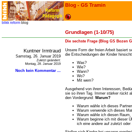
Blog - GS Tramin
blikk
reform
blog
Grundlagen (1-10/75)
Die sechste Frage (Blog GS Bozen G
Kuntner Irmtraud
Unsere Form der freien Arbeit basiert s
die Entscheidungen der Kinder hinsichtli
Samstag, 26. Januar 2019
Zuletzt geändert:
Was?
Montag, 28. Januar 2019
Wie?
Noch kein Kommentar ...
Wann?
Wo?
Mit wem?
Ausgehend von ihren Interessen, Bedü
sie so ihren Tag. Immer stärker rückt a
den Vordergrund:
Warum?
Warum wähle ich dieses Partner
Warum verwende ich dieses Mat
Warum wähle ich diesen Raum, d
Warum beginne ich mit dieser 
ich eine andere auf zuletzt ode
Stellen sich Kinder bei unseren regelm