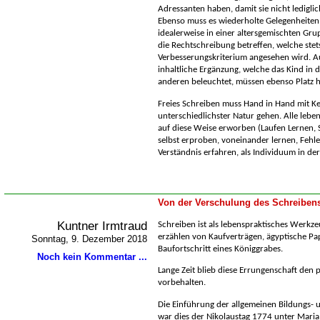
Adressanten haben, damit sie nicht ledigli
Ebenso muss es wiederholte Gelegenheiten 
idealerweise in einer altersgemischten Grup
die Rechtschreibung betreffen, welche stets
Verbesserungskriterium angesehen wird. Au
inhaltliche Ergänzung, welche das Kind in
anderen beleuchtet, müssen ebenso Platz 
Freies Schreiben muss Hand in Hand mit K
unterschiedlichster Natur gehen. Alle le
auf diese Weise erworben (Laufen Lernen, 
selbst erproben, voneinander lernen, Fehl
Verständnis erfahren, als Individuum in de
Von der Verschulung des Schreiben
Kuntner Irmtraud
Schreiben ist als lebenspraktisches Werkze
erzählen von Kaufverträgen, ägyptische Pa
Sonntag, 9. Dezember 2018
Baufortschritt eines Königgrabes.
Noch kein Kommentar ...
Lange Zeit blieb diese Errungenschaft den p
vorbehalten.
Die Einführung der allgemeinen Bildungs- u
war dies der Nikolaustag 1774 unter Maria