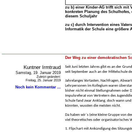
zu b) einer Kinder-AG trifft sich mit
konkreten Planung des Schulhofes, 
diesem Schuljahr
zu c) durch Intervention eines Vaters 
Informatik der Schule eine größere
Der Weg zu einer demokratischen Sc
Kuntner Irmtraud
Seit Juni letzten Jahres gibt es an der Gru
seit September auch an der Mittelschule de
Samstag, 19. Januar 2019
Zuletzt geändert:
Freitag, 25. Januar 2019
Jahrelanges Vortasten, Nachfragen, Abwarte
Lehrpersonen im Kollegium waren überstan
Noch kein Kommentar ...
bisher nicht einmal Stellungnahmen oder D
Impulsreferat von Vertretern des Jugenddi
Schule fand zwar Anklang, doch wann und 
könnten, wussten die meisten nicht.
Da haben wir´s (eine kleine Gruppe von de
viel theoretisches oder organisatorisches V
1. Flipchart mit Ankündigung des Sitzungs