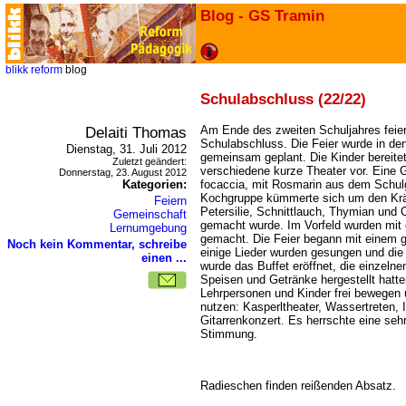
Blog - GS Tramin
blikk
reform
blog
Schulabschluss (22/22)
Delaiti Thomas
Am Ende des zweiten Schuljahres feie
Schulabschluss. Die Feier wurde in de
Dienstag, 31. Juli 2012
gemeinsam geplant. Die Kinder bereite
Zuletzt geändert:
verschiedene kurze Theater vor. Eine 
Donnerstag, 23. August 2012
Kategorien:
focaccia, mit Rosmarin aus dem Schulg
Kochgruppe kümmerte sich um den Kräu
Feiern
Petersilie, Schnittlauch, Thymian und 
Gemeinschaft
gemacht wurde. Im Vorfeld wurden mit 
Lernumgebung
gemacht. Die Feier begann mit eine
Noch kein Kommentar, schreibe
einige Lieder wurden gesungen und die
einen ...
wurde das Buffet eröffnet, die einzelne
Speisen und Getränke hergestellt hatte
Lehrpersonen und Kinder frei bewegen
nutzen: Kasperltheater, Wassertreten, I
Gitarrenkonzert. Es herrschte eine se
Stimmung.
Radieschen finden reißenden Absatz.