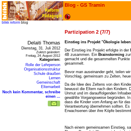
Blog - GS Tramin
blikk
reform
blog
Partizipation 2 (7/7)
Delaiti Thomas
Einstieg ins Projekt "Ökologie leben
Dienstag, 31. Juli 2012
Der Einstieg ins Projekt erfolgte in der
Zuletzt geändert:
4B zusammen. Ein
Brainstorming
zum
Freitag, 24. August 2012
gemacht und die gesammelten Punkte 
Kategorien:
gesammelt.
Rolle der Lehrperson
Organisationsstruktur
Bevor man auseinander geht, teilen wir
Schule draußen
Vorschlag, gemeinsam zu Zelten, heue
Lernen
Gemeinschaft
Da die Idee des Zeltens von den Kinder
Elternarbeit
bewusst die Eltern nach den Kindern. Di
Noch kein Kommentar, schreibe
Unmut und im darauffolgenden Infoabe
einen ...
gewählte Vorgangsweise begründen. In 
dass die Kinder vom Anfang an für das 
Verantwortung übernehmen sollten. Es s
Erwachsenen über ihre Köpfe bestimmt
Nach einem gemeinsamen Einstieg, sa