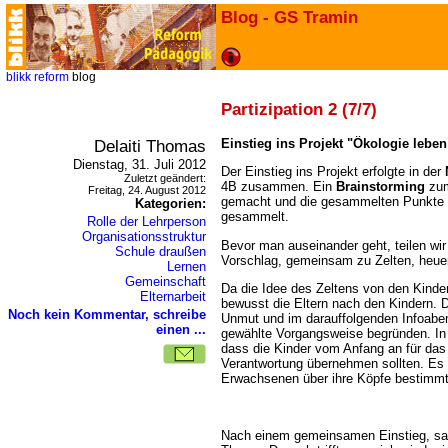
Blog - GS Tramin
blikk
reform
blog
Partizipation 2 (7/7)
Delaiti Thomas
Einstieg ins Projekt "Ökologie leben
Dienstag, 31. Juli 2012
Der Einstieg ins Projekt erfolgte in der
Zuletzt geändert:
4B zusammen. Ein
Brainstorming
zum
Freitag, 24. August 2012
gemacht und die gesammelten Punkte 
Kategorien:
gesammelt.
Rolle der Lehrperson
Organisationsstruktur
Bevor man auseinander geht, teilen wir
Schule draußen
Vorschlag, gemeinsam zu Zelten, heue
Lernen
Gemeinschaft
Da die Idee des Zeltens von den Kinder
Elternarbeit
bewusst die Eltern nach den Kindern. Di
Noch kein Kommentar, schreibe
Unmut und im darauffolgenden Infoabe
einen ...
gewählte Vorgangsweise begründen. In 
dass die Kinder vom Anfang an für das 
Verantwortung übernehmen sollten. Es s
Erwachsenen über ihre Köpfe bestimmt
Nach einem gemeinsamen Einstieg, sa