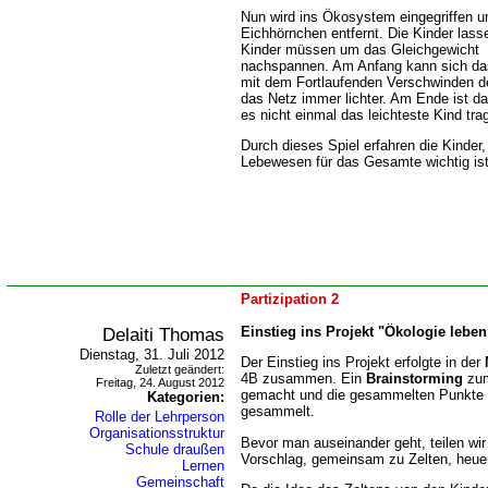
Nun wird ins Ökosystem eingegriffen u
Eichhörnchen entfernt. Die Kinder lass
Kinder müssen um das Gleichgewicht z
nachspannen. Am Anfang kann sich das
mit dem Fortlaufenden Verschwinden de
das Netz immer lichter. Am Ende ist 
es nicht einmal das leichteste Kind tra
Durch dieses Spiel erfahren die Kinder
Lebewesen für das Gesamte wichtig is
Partizipation 2
Delaiti Thomas
Einstieg ins Projekt "Ökologie leben
Dienstag, 31. Juli 2012
Der Einstieg ins Projekt erfolgte in der
Zuletzt geändert:
4B zusammen. Ein
Brainstorming
zum
Freitag, 24. August 2012
gemacht und die gesammelten Punkte 
Kategorien:
gesammelt.
Rolle der Lehrperson
Organisationsstruktur
Bevor man auseinander geht, teilen wir
Schule draußen
Vorschlag, gemeinsam zu Zelten, heue
Lernen
Gemeinschaft