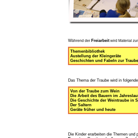
W
Freiarbeit
ährend der
wird Material zu
Themenbibliothek
Austellung der Kleingeräte
Geschichten und Fabeln zur Traub
Das Thema der Traube wird in folgend
Von der Traube zum Wein
Die Arbeit des Bauern im Jahreslau
Die Geschichte der Weintraube in S
Der Saltern
Geräte früher und heute
Die Kinder erarbeiten die Themen und p