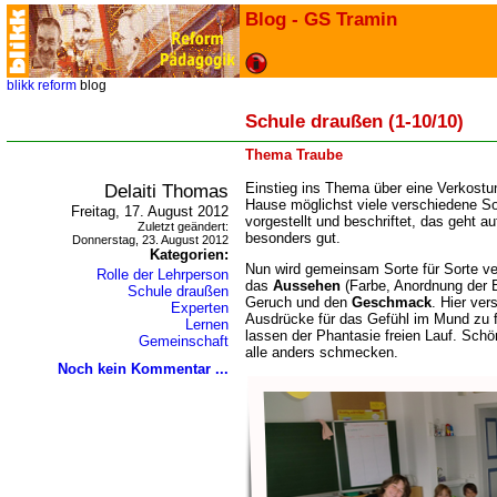
Blog - GS Tramin
blikk
reform
blog
Schule draußen (1-10/10)
Thema Traube
Delaiti Thomas
Einstieg ins Thema über eine Verkostu
Hause möglichst viele verschiedene So
Freitag, 17. August 2012
vorgestellt und beschriftet, das geht a
Zuletzt geändert:
besonders gut.
Donnerstag, 23. August 2012
Kategorien:
Nun wird gemeinsam Sorte für Sorte ve
Rolle der Lehrperson
das
Aussehen
(Farbe, Anordnung der 
Schule draußen
Geruch und den
Geschmack
. Hier ver
Experten
Ausdrücke für das Gefühl im Mund zu
Lernen
lassen der Phantasie freien Lauf. Schö
Gemeinschaft
alle anders schmecken.
Noch kein Kommentar ...