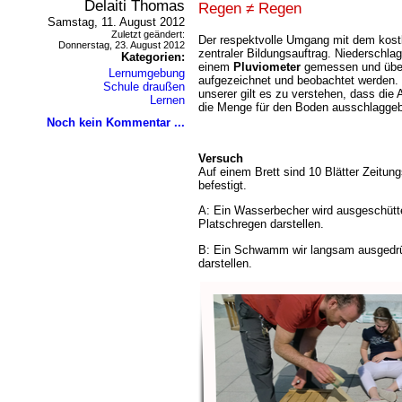
Delaiti Thomas
Regen ≠ Regen
Samstag, 11. August 2012
Zuletzt geändert:
Der respektvolle Umgang mit dem kost
Donnerstag, 23. August 2012
zentraler Bildungsauftrag. Niederschl
Kategorien:
einem
Pluviometer
gemessen und über
Lernumgebung
aufgezeichnet und beobachtet werden.
Schule draußen
unserer gilt es zu verstehen, dass die
Lernen
die Menge für den Boden ausschlaggeb
Noch kein Kommentar ...
Versuch
Auf einem Brett sind 10 Blätter Zeitun
befestigt.
A: Ein Wasserbecher wird ausgeschüttet
Platschregen darstellen.
B: Ein Schwamm wir langsam ausgedrüc
darstellen.