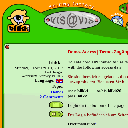
Demo-Access | Demo-Zugäng
blikk1
You are cordially invited to use t
with the following access data:
Sunday, February 10, 2013
Last changes:
Sie sind herzlich eingeladen, di
Wednesday, February 15, 2017
Language:
auszuprobieren. Benutzen Sie bit
Topic:
user:
blikk1
.... to/bis
blikk20
Demos
pass:
blikk
2 Comments
Login on the bottom of the page.
Der Login befindet sich am Seite
Documentation
: