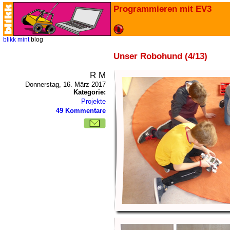
Programmieren mit EV3
blikk
mint
blog
Unser Robohund (4/13)
R M
Donnerstag, 16. März 2017
Kategorie:
Projekte
49 Kommentare