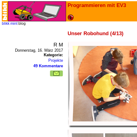
Programmieren mit EV3
blikk
mint
blog
Unser Robohund (4/13)
R M
Donnerstag, 16. März 2017
Kategorie:
Projekte
49 Kommentare