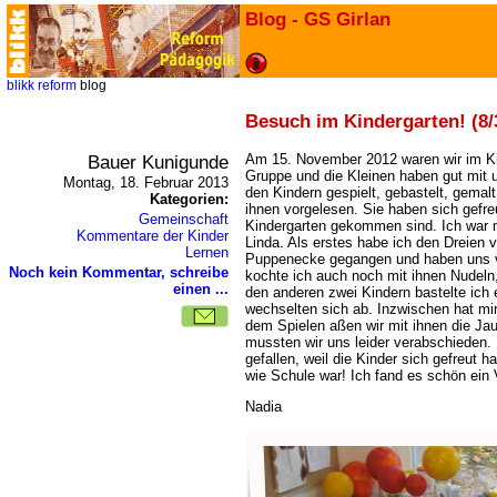
Blog - GS Girlan
blikk
reform
blog
Besuch im Kindergarten! (8/
Bauer Kunigunde
Am 15. November 2012 waren wir im Kin
Gruppe und die Kleinen haben gut mit 
Montag, 18. Februar 2013
den Kindern gespielt, gebastelt, gemalt
Kategorien:
ihnen vorgelesen. Sie haben sich gefreu
Gemeinschaft
Kindergarten gekommen sind. Ich war m
Kommentare der Kinder
Linda. Als erstes habe ich den Dreien v
Lernen
Puppenecke gegangen und haben uns ve
Noch kein Kommentar, schreibe
kochte ich auch noch mit ihnen Nudeln
einen ...
den anderen zwei Kindern bastelte ich 
wechselten sich ab. Inzwischen hat mir
dem Spielen aßen wir mit ihnen die Ja
mussten wir uns leider verabschieden. 
gefallen, weil die Kinder sich gefreut 
wie Schule war! Ich fand es schön ein V
Nadia