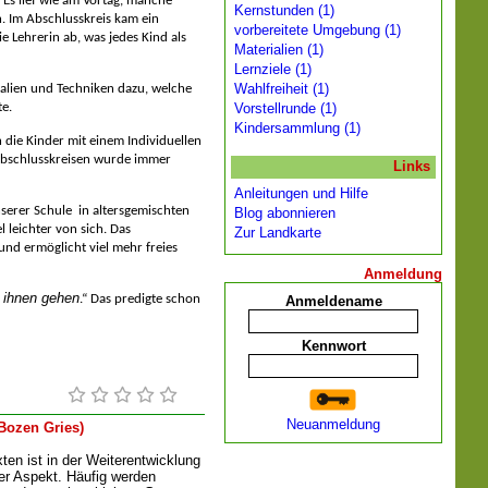
. Es lief wie am Vortag, manche
Kernstunden (1)
n. Im Abschlusskreis kam ein
vorbereitete Umgebung (1)
e Lehrerin ab, was jedes Kind als
Materialien (1)
Lernziele (1)
Wahlfreiheit (1)
alien und Techniken dazu, welche
Vorstellrunde (1)
te.
Kindersammlung (1)
 die Kinder mit einem Individuellen
Abschlusskreisen wurde immer
Links
Anleitungen und Hilfe
nserer Schule in altersgemischten
Blog abonnieren
 leichter von sich. Das
Zur Landkarte
und ermöglicht viel mehr freies
Anmeldung
 ihnen gehen
.“ Das predigte schon
Anmeldename
Kennwort
Neuanmeldung
Bozen Gries)
ten ist in der Weiterentwicklung
er Aspekt. Häufig werden