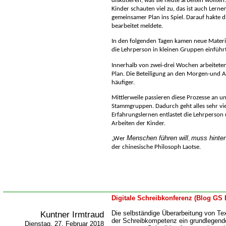
diskutieren, was sie heute arbeiten wollten
Kinder schauten viel zu, das ist auch Lerne
gemeinsamer Plan ins Spiel. Darauf hakte di
bearbeitet meldete.
In den folgenden Tagen kamen neue Materi
die Lehrperson in kleinen Gruppen einführ
Innerhalb von zwei-drei Wochen arbeiteten
Plan. Die Beteiligung an den Morgen-und 
häufiger.
Mittlerweile passieren diese Prozesse an u
Stammgruppen. Dadurch geht alles sehr viel
Erfahrungslernen entlastet die Lehrperson 
Arbeiten der Kinder.
Menschen führen will
muss hinter
Wer
,
der chinesische Philosoph Laotse
.
Digitale Schreibkonferenz (Blog GS 
Kuntner Irmtraud
Die selbständige Überarbeitung von Tex
der Schreibkompetenz ein grundlegend
Dienstag, 27. Februar 2018