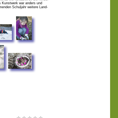
s Kunstwerk war anders und
mmenden Schuljahr weitere Land-