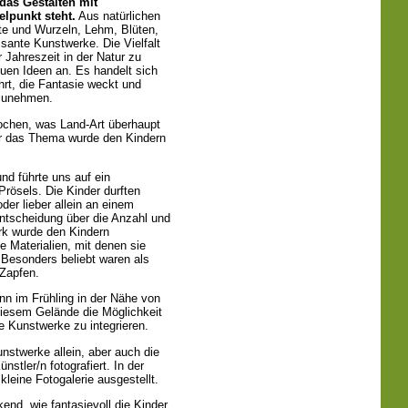
 das Gestalten mit
elpunkt steht.
Aus natürlichen
ste und Wurzeln, Lehm, Blüten,
sante Kunstwerke. Die Vielfalt
r Jahreszeit in der Natur zu
euen Ideen an. Es handelt sich
hrt, die Fantasie weckt und
rzunehmen.
ochen, was Land-Art überhaupt
ber das Thema wurde den Kindern
und führte uns auf ein
rösels. Die Kinder durften
der lieber allein an einem
Entscheidung über die Anzahl und
rk wurde den Kindern
e Materialien, mit denen sie
Besonders beliebt waren als
 Zapfen.
nn im Frühling in der Nähe von
diesem Gelände die Möglichkeit
e Kunstwerke zu integrieren.
nstwerke allein, aber auch die
tler/n fotografiert. In der
leine Fotogalerie ausgestellt.
end, wie fantasievoll die Kinder