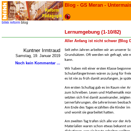
Blog - GS Meran - Untermai
blikk
reform
blog
Lernumgebung (1-10/82)
Aller Anfang ist nicht schwer (Blog
Kuntner Irmtraud
Seit zehn Jahren arbeiten wir an unserer 
Grundsätzen. Oft werden wir gefragt, wie 
Samstag, 19. Januar 2019
kann.
Noch kein Kommentar ...
Wir haben mit einer ersten Klasse begonne
SchulanfängerInnen wären zu jung für freie
es ist nie zu früh damit anzufangen, je spät
Am ersten Schultag gab es im Raum vier Arb
zum Schreiben. Lesen und Mathematik mündl
setzten sich frei damit auseinander, zeigt
Lernerfahrungen, die Lehrerinnen beobach
Am Ende des Tages erzählten die Kinder im 
und womit sie gearbeitet hatten.
Am zweiten Tag trafen sich alle vor der Ar
Materialien waren schon etwas bekannt un