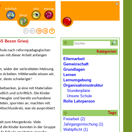
s
 GS Bozen Gries)
Schule nach reformpädagogischen
Kategorien
man mit dieser Arbeit anfangen
Elternarbeit
Gemeinschaft
Grundlagen
n, wider der verbreiteten Meinung,
s Arbeiten. Mittlerweile wissen wir,
Lernen
er, desto schwieriger!
Lernumgebung
Organisationsstruktur
eitsecken, je eine mit Materialien
Stundenpläne
ich und schriftlich. Die Kinder
Unsere Schule
en Neugier und bereits vorhandene
Rolle Lehrperson
teten, spornten an, machten mit.
Abschlusskreis, was sie ausprobiert
Tags
Freiarbeit (2)
beit zum Morgenkreis. Viele
Jahrgangsmischung (1)
d die Kinder konnten in der Gruppe
Wahlpflicht (1)