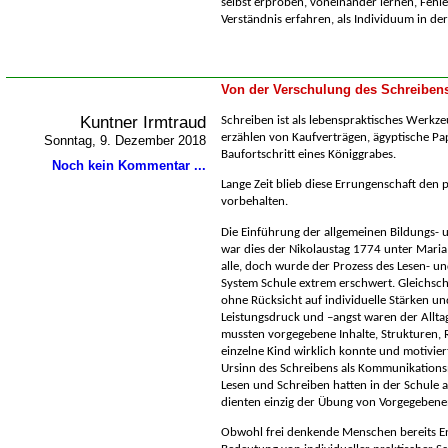
selbst erproben, voneinander lernen, Fehl
Verständnis erfahren, als Individuum in de
Von der Verschulung des Schreiben
Kuntner Irmtraud
Schreiben ist als lebenspraktisches Werkze
erzählen von Kaufverträgen, ägyptische Pa
Sonntag, 9. Dezember 2018
Baufortschritt eines Königgrabes.
Noch kein Kommentar ...
Lange Zeit blieb diese Errungenschaft den p
vorbehalten.
Die Einführung der allgemeinen Bildungs- u
war dies der Nikolaustag 1774 unter Maria
alle, doch wurde der Prozess des Lesen- u
System Schule extrem erschwert. Gleichschr
ohne Rücksicht auf individuelle Stärken 
Leistungsdruck und –angst waren der Allta
mussten vorgegebene Inhalte, Strukturen,
einzelne Kind wirklich konnte und motivier
Ursinn des Schreibens als Kommunikation
Lesen und Schreiben hatten in der Schule 
dienten einzig der Übung von Vorgegeben
Obwohl frei denkende Menschen bereits En