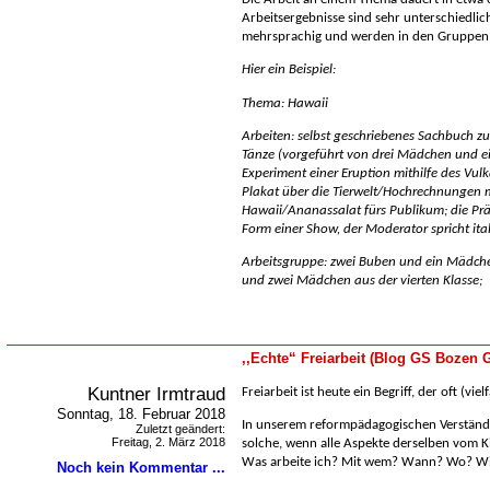
Arbeitsergebnisse sind sehr unterschiedlic
mehrsprachig und werden in den Gruppen 
Hier ein Beispiel:
Thema: Hawaii
Arbeiten: selbst geschriebenes Sachbuch z
Tänze (vorgeführt von drei Mädchen und e
Experiment einer Eruption mithilfe des Vu
Plakat über die Tierwelt/Hochrechnungen 
Hawaii/Ananassalat fürs Publikum; die Präs
Form einer Show, der Moderator spricht ital
Arbeitsgruppe: zwei Buben und ein Mädchen
und zwei Mädchen aus der vierten Klasse;
,,Echte“ Freiarbeit (Blog GS Bozen G
Kuntner Irmtraud
Freiarbeit ist heute ein Begriff, der oft (vi
Sonntag, 18. Februar 2018
In unserem reformpädagogischen Verständni
Zuletzt geändert:
Freitag, 2. März 2018
solche, wenn alle Aspekte derselben vom K
Was arbeite ich? Mit wem? Wann? Wo? W
Noch kein Kommentar ...