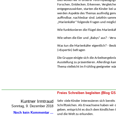
dies wollen wir in unserer reformpädagogi
Forschen, Entdecken, Erkennen, Vergleich
entgegenzuwirken, starten die Kinder bei un
werden Aspekte des Themas ausfindig gema
auffindbar, nachlesbar sind. Letzthin sam
Marienkäfer“ folgende Fragen und möglich
Wie funktionieren die Flügel des Marienkäf
Wie sehen die Eier und „Babys“ aus? -
Versu
Was tun die Marienkäfer eigentlich? -
Beob
(=Expertin) befragen
Die Gruppe einigte sich die Arbeitsergebnis
Ausstellung zu präsentieren. Allerdings kam
Thema vielleicht im Frühling geeigneter 
Freies Schreiben begleiten (Blog GS
Kuntner Irmtraud
Sehr viele Kinder interessieren sich bereits
Schriftzeichen. Als Erwachsene haben wir d
Sonntag, 9. Dezember 2018
geben, entspricht es doch dem kindlichen 
Noch kein Kommentar ...
und die Welt zu erkunden.