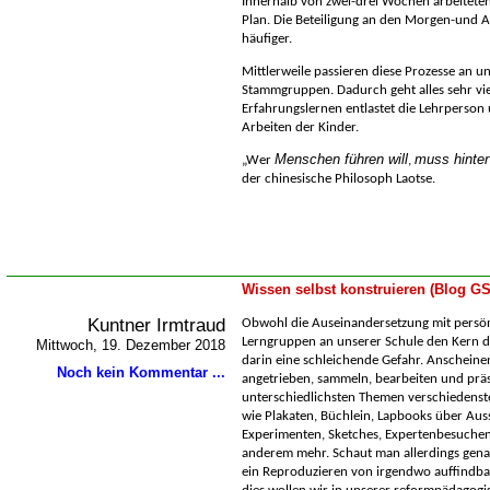
Innerhalb von zwei-drei Wochen arbeiteten
Plan. Die Beteiligung an den Morgen-und 
häufiger.
Mittlerweile passieren diese Prozesse an u
Stammgruppen. Dadurch geht alles sehr viel
Erfahrungslernen entlastet die Lehrperson 
Arbeiten der Kinder.
Menschen führen will
muss hinter
Wer
,
der chinesische Philosoph Laotse
.
Wissen selbst konstruieren (Blog G
Kuntner Irmtraud
Obwohl die Auseinandersetzung mit persön
Lerngruppen an unserer Schule den Kern der
Mittwoch, 19. Dezember 2018
darin eine schleichende Gefahr. Anscheine
Noch kein Kommentar ...
angetrieben, sammeln, bearbeiten und prä
unterschiedlichsten Themen verschiedens
wie Plakaten, Büchlein, Lapbooks über Aus
Experimenten, Sketches, Expertenbesuchen
anderem mehr. Schaut man allerdings genaue
ein Reproduzieren von irgendwo auffindba