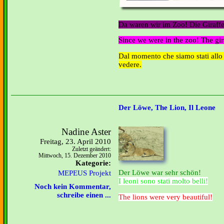
Da waren wir im Zoo! Die Giraffe
Since we were in the zoo!
The gir
Dal momento che siamo stati all
vedere.
Der Löwe, The Lion, Il Leone
Nadine Aster
Freitag, 23. April 2010
Zuletzt geändert:
Mittwoch, 15. Dezember 2010
Kategorie:
Der Löwe war sehr schön!
MEPEUS Projekt
I leoni sono stati molto belli!
Noch kein Kommentar,
schreibe einen ...
The lions were very beautiful!