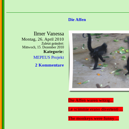
Die Affen
Ilmer Vanessa
Montag, 26. April 2010
Zuletzt geändert:
Mittwoch, 15. Dezember 2010
Kategorie:
MEPEUS Projekt
2 Kommentare
Die Affen waren witzig...
Le scimmie erano divertenti ...
The monkeys were funny ...