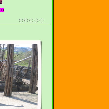
 D
, D