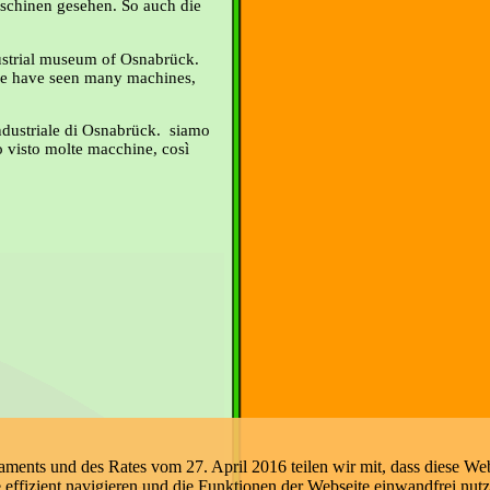
schinen gesehen. So auch die
strial museum of Osnabrück.
we have seen many machines,
ndustriale di Osnabrück. siamo
o visto molte macchine, così
nts und des Rates vom 27. April 2016 teilen wir mit, dass diese Web
e effizient navigieren und die Funktionen der Webseite einwandfrei nut