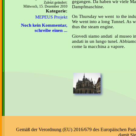
gegangen. Da haben wir viele Ma
Zuletzt geändert:
Dampfmaschine.
Mittwoch, 15. Dezember 2010
Kategorie:
On Thursday we went to the indu
MEPEUS Projekt
We went into a long Tunnel. As 
Noch kein Kommentar,
thus the steam engine.
schreibe einen ...
Giovedi siamo andati al museo i
andati in un lungo tunel. Abbiam
come la macchina a vapore.
Gemäß der Verordnung (EU) 2016/679 des Europäischen Parlame
damit Si