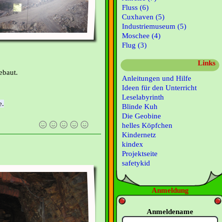
Fluss (6)
Cuxhaven (5)
Industriemuseum (5)
Moschee (4)
Flug (3)
Links
ebaut.
Anleitungen und Hilfe
Ideen für den Unterricht
Leselabyrinth
e.
Blinde Kuh
Die Geobine
helles Köpfchen
Kindernetz
kindex
Projektseite
safetykid
Anmeldung
Anmeldename