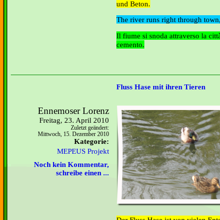
und Beton.
The river runs right through town
Il fiume si snoda attraverso la c
cemento.
Fluss Hase mit ihren Tieren
Ennemoser Lorenz
Freitag, 23. April 2010
Zuletzt geändert:
Mittwoch, 15. Dezember 2010
Kategorie:
MEPEUS Projekt
Noch kein Kommentar,
schreibe einen ...
Der Fluss Hase ist von vielen Ente