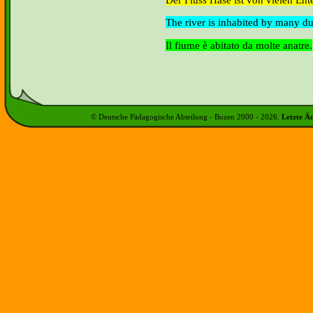
The river is inhabited by many d
Il fiume è abitato da molte anatre.
© Deutsche Pädagogische Abteilung - Bozen 2000 -
2026
.
Letzte Ä