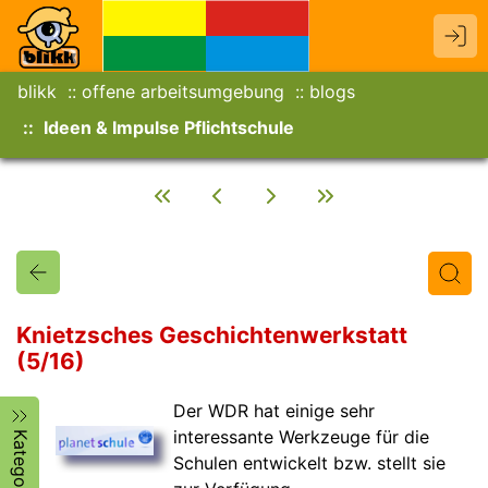
blikk
offene arbeitsumgebung
blogs
Ideen & Impulse Pflichtschule
Knietzsches Geschichtenwerkstatt
(5/16)
Titel
Text
Autor/in
Der WDR hat einige sehr
interessante Werkzeuge für die
Kategorien
Schulen entwickelt bzw. stellt sie