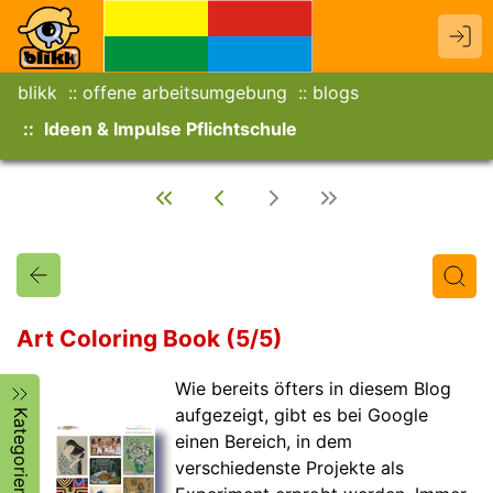
blikk
offene arbeitsumgebung
blogs
Ideen & Impulse Pflichtschule
Art Coloring Book (5/5)
Wie bereits öfters in diesem Blog
Titel
Text
Autor/in
aufgezeigt, gibt es bei Google
Kategorien
einen Bereich, in dem
verschiedenste Projekte als