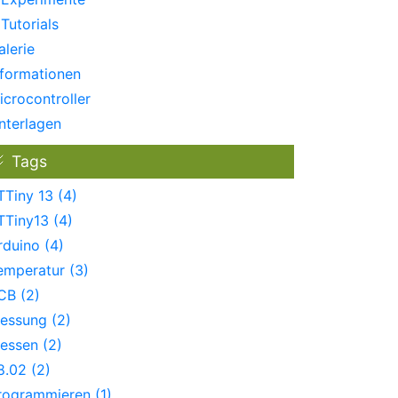
Tutorials
alerie
nformationen
icrocontroller
nterlagen
Tags
TTiny 13 (4)
TTiny13 (4)
rduino (4)
emperatur (3)
CB (2)
essung (2)
essen (2)
8.02 (2)
rogrammieren (1)