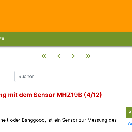
ng
ung mit dem Sensor MHZ19B (4/12)
K
ichelt oder Banggood, ist ein Sensor zur Messung des
A