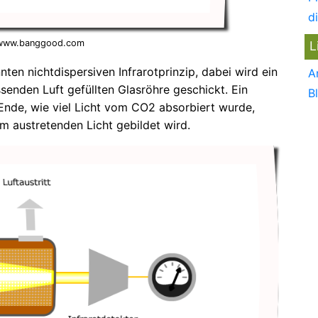
d
 www.banggood.com
L
n nichtdispersiven Infrarotprinzip, dabei wird ein
A
ssenden Luft gefüllten Glasröhre geschickt. Ein
B
 Ende, wie viel Licht vom CO2 absorbiert wurde,
m austretenden Licht gebildet wird.