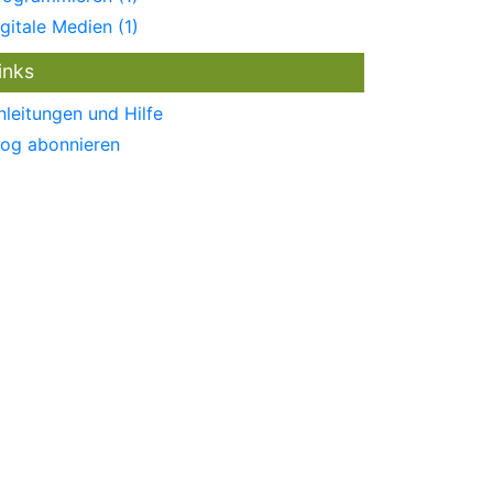
igitale Medien (1)
inks
nleitungen und Hilfe
log abonnieren