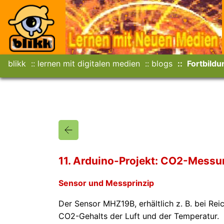
blikk
lernen mit digitalen medien
blogs
Fortbildu
11. Arduino-Projekt: CO2-Mess
Sensor und Messprinzip
Der Sensor MHZ19B, erhältlich z. B. bei Re
CO2-Gehalts der Luft und der Temperatur.