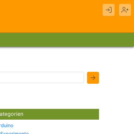
ategorien
rduino
Experimente