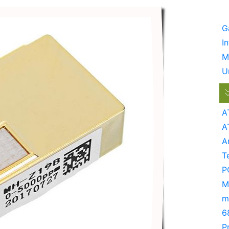
G
I
M
U
A
A
A
T
P
M
m
6
P