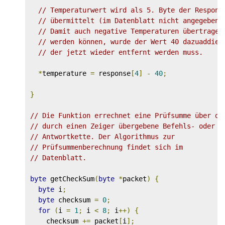
// Temperaturwert wird als 5. Byte der Respons
// übermittelt (im Datenblatt nicht angegeben)
// Damit auch negative Temperaturen übertragen
// werden können, wurde der Wert 40 dazuaddier
// der jetzt wieder entfernt werden muss.
*
temperature 
=
 response
[
4
]
-
40
;
}
// Die Funktion errechnet eine Prüfsumme über di
// durch einen Zeiger übergebene Befehls- oder
// Antwortkette. Der Algorithmus zur 
// Prüfsummenberechnung findet sich im
// Datenblatt.
byte
 getCheckSum
(
byte
*
packet
)
{
byte
 i
;
byte
 checksum 
=
0
;
for
(
i 
=
1
;
 i 
<
8
;
 i
++)
{
    checksum 
+=
 packet
[
i
];