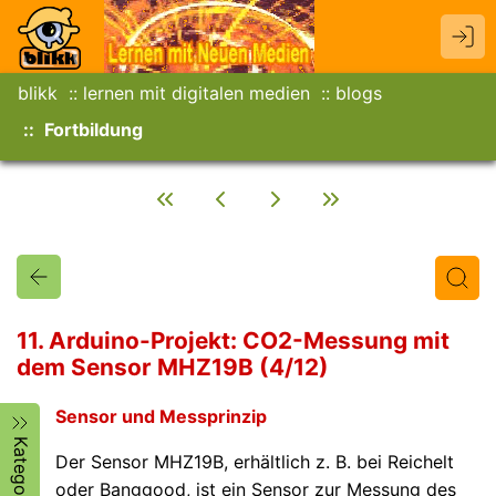
blikk
lernen mit digitalen medien
blogs
Fortbildung
11. Arduino-Projekt: CO2-Messung mit
dem Sensor MHZ19B (4/12)
Titel
Text
Autor/in
Sensor und Messprinzip
Kategorien
Der Sensor MHZ19B, erhältlich z. B. bei Reichelt
oder Banggood, ist ein Sensor zur Messung des