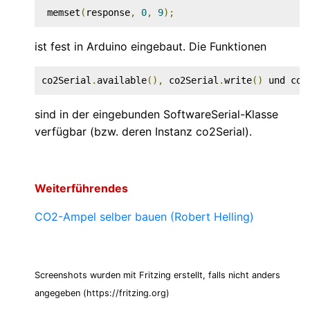
 memset
(
response
,
0
,
9
);
ist fest in Arduino eingebaut. Die Funktionen
co2Serial
.
available
(),
 co2Serial
.
write
()
 und co2
sind in der eingebunden SoftwareSerial-Klasse
verfügbar (bzw. deren Instanz co2Serial).
Weiterführendes
CO2-Ampel selber bauen (Robert Helling)
Screenshots wurden mit Fritzing erstellt, falls nicht anders
angegeben (https://fritzing.org)