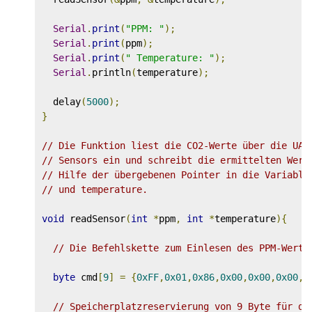
Serial
.
print
(
"PPM: "
);
Serial
.
print
(
ppm
);
Serial
.
print
(
" Temperature: "
);
Serial
.
println
(
temperature
);
  delay
(
5000
);
}
// Die Funktion liest die CO2-Werte über die UAR
// Sensors ein und schreibt die ermittelten Wert
// Hilfe der übergebenen Pointer in die Variable
// und temperature.
void
 readSensor
(
int
*
ppm
,
int
*
temperature
){
// Die Befehlskette zum Einlesen des PPM-Werte
byte
 cmd
[
9
]
=
{
0xFF
,
0x01
,
0x86
,
0x00
,
0x00
,
0x00
,
0
// Speicherplatzreservierung von 9 Byte für di