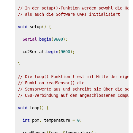
// In der setup()-Funktion werden sowohl die Har
// als auch die Software UART initialisiert
void
 setup
()
{
Serial
.
begin
(
9600
);
  co2Serial
.
begin
(
9600
);
}
// Die loop() Funktion liest mit Hilfe der eigen
// Funktion readSensor() die
// Sensorwerte aus und schreibt sie über die ser
// USB-Verbindung auf den angeschlossenen Comput
void
 loop
()
{
int
 ppm
,
 temperature 
=
0
;
  readSensor
(&
ppm
,
&
temperature
);