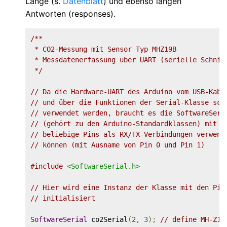
Länge (s.
Datenblatt
) und ebenso langen
Antworten (responses).
/**

 * CO2-Messung mit Sensor Typ MHZ19B

 * Messdatenerfassung über UART (serielle Schnitt
 */
// Da die Hardware-UART des Arduino vom USB-Kabe
// und über die Funktionen der Serial-Klasse sch
// verwendet werden, braucht es die SoftwareSeri
// (gehört zu den Arduino-Standardklassen) mit d
// beliebige Pins als RX/TX-Verbindungen verwend
// können (mit Ausname von Pin 0 und Pin 1)
#include
<SoftwareSerial.h>
// Hier wird eine Instanz der Klasse mit den Pin
// initialisiert
SoftwareSerial
 co2Serial
(
2
,
3
);
// define MH-Z19