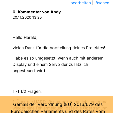
bearbeiten
|
löschen
6
Kommentar von Andy
20.11.2020 13:25
Hallo Harald,
vielen Dank für die Vorstellung deines Projektes!
Habe es so umgesetzt, wenn auch mit anderem
Display und einem Servo der zusätzlich
angesteuert wird.
1 -1 1/2 Fragen:
1. Über die UART-Lösung bekomme ich immer mal
Gemäß der Verordnung (EU) 2016/679 des
wieder eine Fehlermeldung, dass die Übertragung
Europäischen Parlaments und des Rates vom