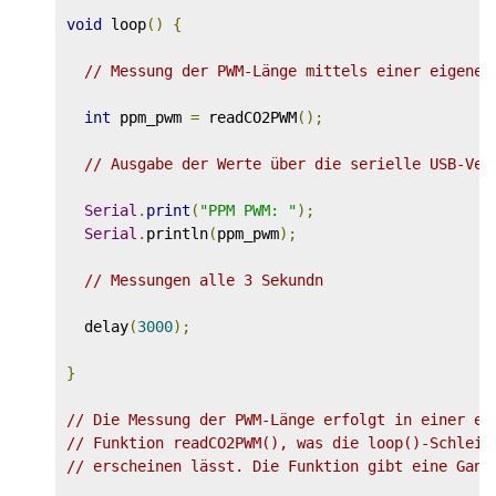
void
 loop
()
{
// Messung der PWM-Länge mittels einer eigenen
int
 ppm_pwm 
=
 readCO2PWM
();
// Ausgabe der Werte über die serielle USB-Ver
Serial
.
print
(
"PPM PWM: "
);
Serial
.
println
(
ppm_pwm
);
// Messungen alle 3 Sekundn
  delay
(
3000
);
}
// Die Messung der PWM-Länge erfolgt in einer ei
// Funktion readCO2PWM(), was die loop()-Schleif
// erscheinen lässt. Die Funktion gibt eine Ganz