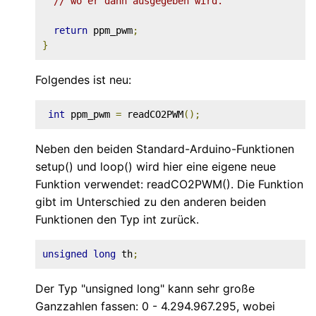
// wo er dann ausgegeben wird.
return
 ppm_pwm
;
}
Folgendes ist neu:
int
 ppm_pwm 
=
 readCO2PWM
();
Neben den beiden Standard-Arduino-Funktionen
setup() und loop() wird hier eine eigene neue
Funktion verwendet: readCO2PWM(). Die Funktion
gibt im Unterschied zu den anderen beiden
Funktionen den Typ int zurück.
unsigned
long
 th
;
Der Typ "unsigned long" kann sehr große
Ganzzahlen fassen: 0 - 4.294.967.295, wobei