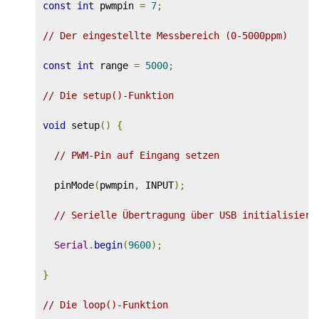
const
int
 pwmpin 
=
7
;
// Der eingestellte Messbereich (0-5000ppm)
const
int
 range 
=
5000
;
// Die setup()-Funktion
void
 setup
()
{
// PWM-Pin auf Eingang setzen
  pinMode
(
pwmpin
,
 INPUT
);
// Serielle Übertragung über USB initialisiere
Serial
.
begin
(
9600
);
}
// Die loop()-Funktion