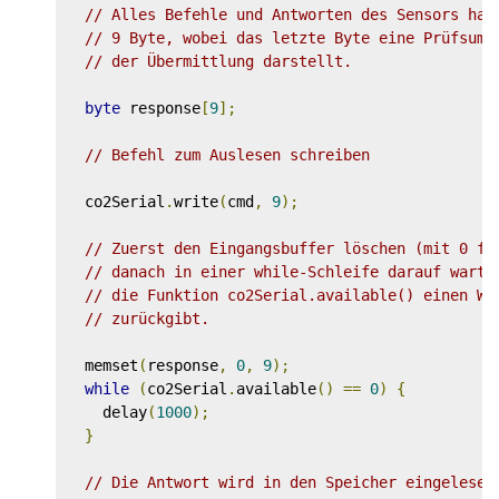
// Alles Befehle und Antworten des Sensors hab
// 9 Byte, wobei das letzte Byte eine Prüfsumm
// der Übermittlung darstellt.
byte
 response
[
9
];
// Befehl zum Auslesen schreiben
  co2Serial
.
write
(
cmd
,
9
);
// Zuerst den Eingangsbuffer löschen (mit 0 fü
// danach in einer while-Schleife darauf warte
// die Funktion co2Serial.available() einen We
// zurückgibt.
  memset
(
response
,
0
,
9
);
while
(
co2Serial
.
available
()
==
0
)
{
    delay
(
1000
);
}
// Die Antwort wird in den Speicher eingelesen