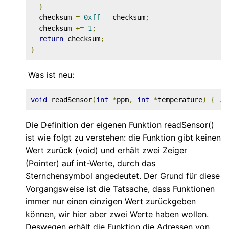
}
  checksum 
=
0xff
-
 checksum
;
  checksum 
+=
1
;
return
 checksum
;
}
Was ist neu:
void
 readSensor
(
int
*
ppm
,
int
*
temperature
)
{
..
Die Definition der eigenen Funktion readSensor()
ist wie folgt zu verstehen: die Funktion gibt keinen
Wert zurück (void) und erhält zwei Zeiger
(Pointer) auf int-Werte, durch das
Sternchensymbol angedeutet. Der Grund für diese
Vorgangsweise ist die Tatsache, dass Funktionen
immer nur einen einzigen Wert zurückgeben
können, wir hier aber zwei Werte haben wollen.
Deswegen erhält die Funktion die Adressen von