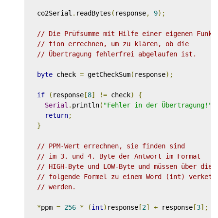
  co2Serial
.
readBytes
(
response
,
9
);
// Die Prüfsumme mit Hilfe einer eigenen Funk-
// tion errechnen, um zu klären, ob die 
// Übertragung fehlerfrei abgelaufen ist.
byte
 check 
=
 getCheckSum
(
response
);
if
(
response
[
8
]
!=
 check
)
{
Serial
.
println
(
"Fehler in der Übertragung!"
)
return
;
}
// PPM-Wert errechnen, sie finden sind
// im 3. und 4. Byte der Antwort im Format
// HIGH-Byte und LOW-Byte und müssen über die
// folgende Formel zu einem Word (int) verkett
// werden.
*
ppm 
=
256
*
(
int
)
response
[
2
]
+
 response
[
3
];