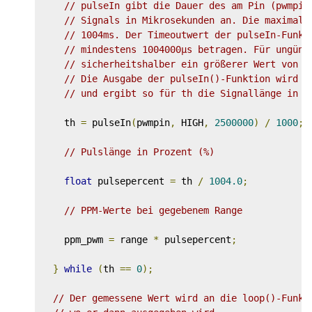
// pulseIn gibt die Dauer des am Pin (pwmpin
// Signals in Mikrosekunden an. Die maximale
// 1004ms. Der Timeoutwert der pulseIn-Funkt
// mindestens 1004000µs betragen. Für ungüns
// sicherheitshalber ein größerer Wert von 2
// Die Ausgabe der pulseIn()-Funktion wird d
// und ergibt so für th die Signallänge in M
    th 
=
 pulseIn
(
pwmpin
,
 HIGH
,
2500000
)
/
1000
;
// Pulslänge in Prozent (%)
float
 pulsepercent 
=
 th 
/
1004.0
;
// PPM-Werte bei gegebenem Range
    ppm_pwm 
=
 range 
*
 pulsepercent
;
}
while
(
th 
==
0
);
// Der gemessene Wert wird an die loop()-Funkt