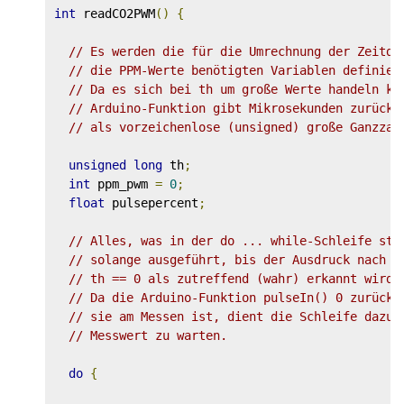
int
 readCO2PWM
()
{
// Es werden die für die Umrechnung der Zeitda
// die PPM-Werte benötigten Variablen definier
// Da es sich bei th um große Werte handeln ka
// Arduino-Funktion gibt Mikrosekunden zurück 
// als vorzeichenlose (unsigned) große Ganzzah
unsigned
long
 th
;
int
 ppm_pwm 
=
0
;
float
 pulsepercent
;
// Alles, was in der do ... while-Schleife ste
// solange ausgeführt, bis der Ausdruck nach w
// th == 0 als zutreffend (wahr) erkannt wird.
// Da die Arduino-Funktion pulseIn() 0 zurückg
// sie am Messen ist, dient die Schleife dazu,
// Messwert zu warten.
do
{