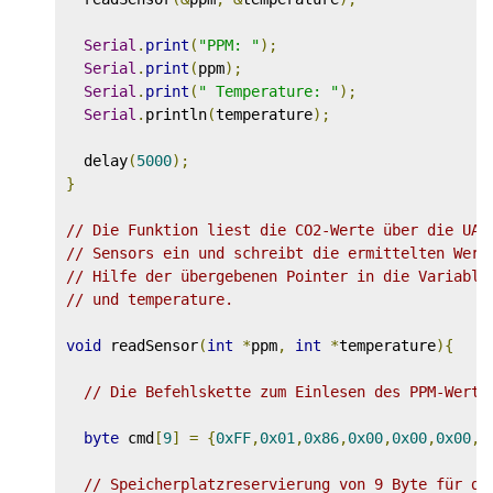
Serial
.
print
(
"PPM: "
);
Serial
.
print
(
ppm
);
Serial
.
print
(
" Temperature: "
);
Serial
.
println
(
temperature
);
  delay
(
5000
);
}
// Die Funktion liest die CO2-Werte über die UAR
// Sensors ein und schreibt die ermittelten Wert
// Hilfe der übergebenen Pointer in die Variable
// und temperature.
void
 readSensor
(
int
*
ppm
,
int
*
temperature
){
// Die Befehlskette zum Einlesen des PPM-Werte
byte
 cmd
[
9
]
=
{
0xFF
,
0x01
,
0x86
,
0x00
,
0x00
,
0x00
,
0
// Speicherplatzreservierung von 9 Byte für di