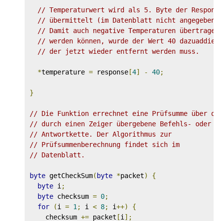
// Temperaturwert wird als 5. Byte der Respons
// übermittelt (im Datenblatt nicht angegeben)
// Damit auch negative Temperaturen übertragen
// werden können, wurde der Wert 40 dazuaddier
// der jetzt wieder entfernt werden muss.
*
temperature 
=
 response
[
4
]
-
40
;
}
// Die Funktion errechnet eine Prüfsumme über di
// durch einen Zeiger übergebene Befehls- oder
// Antwortkette. Der Algorithmus zur 
// Prüfsummenberechnung findet sich im
// Datenblatt.
byte
 getCheckSum
(
byte
*
packet
)
{
byte
 i
;
byte
 checksum 
=
0
;
for
(
i 
=
1
;
 i 
<
8
;
 i
++)
{
    checksum 
+=
 packet
[
i
];