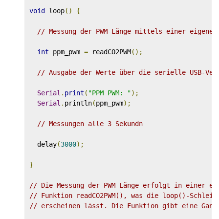
void
 loop
()
{
// Messung der PWM-Länge mittels einer eigenen
int
 ppm_pwm 
=
 readCO2PWM
();
// Ausgabe der Werte über die serielle USB-Ver
Serial
.
print
(
"PPM PWM: "
);
Serial
.
println
(
ppm_pwm
);
// Messungen alle 3 Sekundn
  delay
(
3000
);
}
// Die Messung der PWM-Länge erfolgt in einer ei
// Funktion readCO2PWM(), was die loop()-Schleif
// erscheinen lässt. Die Funktion gibt eine Ganz