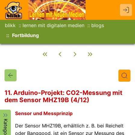
blikk
lernen mit digitalen medien
blogs
Fortbildung
11. Arduino-Projekt: CO2-Messung mit
dem Sensor MHZ19B (4/12)
Titel
Text
Autor/in
Sensor und Messprinzip
Kategorien
Der Sensor MHZ19B, erhältlich z. B. bei Reichelt
oder Banggood, ist ein Sensor zur Messung des