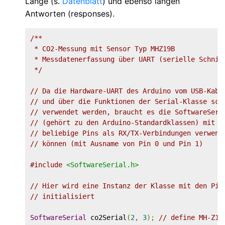
Länge (s.
Datenblatt
) und ebenso langen
Antworten (responses).
/**

 * CO2-Messung mit Sensor Typ MHZ19B

 * Messdatenerfassung über UART (serielle Schnitt
 */
// Da die Hardware-UART des Arduino vom USB-Kabe
// und über die Funktionen der Serial-Klasse sch
// verwendet werden, braucht es die SoftwareSeri
// (gehört zu den Arduino-Standardklassen) mit d
// beliebige Pins als RX/TX-Verbindungen verwend
// können (mit Ausname von Pin 0 und Pin 1)
#include
<SoftwareSerial.h>
// Hier wird eine Instanz der Klasse mit den Pin
// initialisiert
SoftwareSerial
 co2Serial
(
2
,
3
);
// define MH-Z19