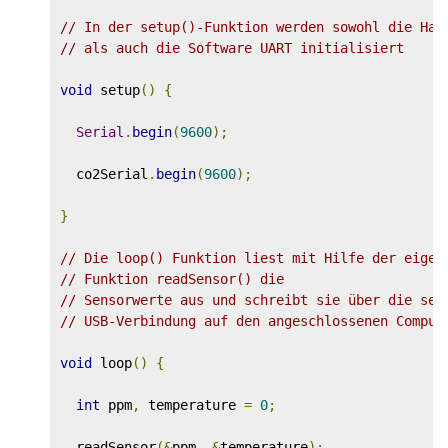
// In der setup()-Funktion werden sowohl die Har
// als auch die Software UART initialisiert
void
 setup
()
{
Serial
.
begin
(
9600
);
  co2Serial
.
begin
(
9600
);
}
// Die loop() Funktion liest mit Hilfe der eigen
// Funktion readSensor() die
// Sensorwerte aus und schreibt sie über die ser
// USB-Verbindung auf den angeschlossenen Comput
void
 loop
()
{
int
 ppm
,
 temperature 
=
0
;
  readSensor
(&
ppm
,
&
temperature
);