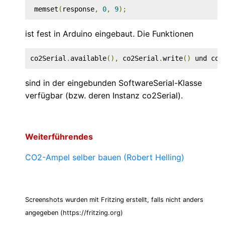
 memset
(
response
,
0
,
9
);
ist fest in Arduino eingebaut. Die Funktionen
co2Serial
.
available
(),
 co2Serial
.
write
()
 und co2
sind in der eingebunden SoftwareSerial-Klasse
verfügbar (bzw. deren Instanz co2Serial).
Weiterführendes
CO2-Ampel selber bauen (Robert Helling)
Screenshots wurden mit Fritzing erstellt, falls nicht anders
angegeben (https://fritzing.org)