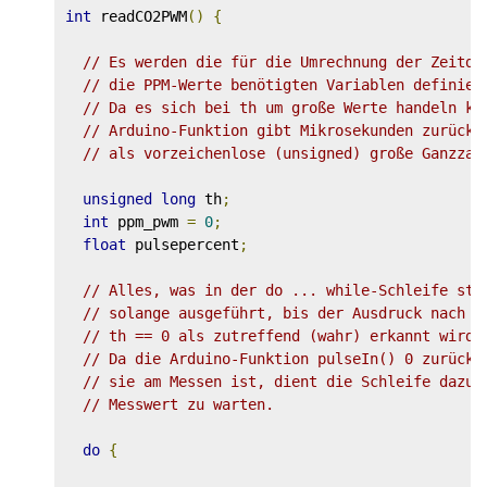
int
 readCO2PWM
()
{
// Es werden die für die Umrechnung der Zeitda
// die PPM-Werte benötigten Variablen definier
// Da es sich bei th um große Werte handeln ka
// Arduino-Funktion gibt Mikrosekunden zurück 
// als vorzeichenlose (unsigned) große Ganzzah
unsigned
long
 th
;
int
 ppm_pwm 
=
0
;
float
 pulsepercent
;
// Alles, was in der do ... while-Schleife ste
// solange ausgeführt, bis der Ausdruck nach w
// th == 0 als zutreffend (wahr) erkannt wird.
// Da die Arduino-Funktion pulseIn() 0 zurückg
// sie am Messen ist, dient die Schleife dazu,
// Messwert zu warten.
do
{