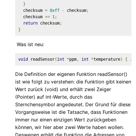
}
  checksum 
=
0xff
-
 checksum
;
  checksum 
+=
1
;
return
 checksum
;
}
Was ist neu:
void
 readSensor
(
int
*
ppm
,
int
*
temperature
)
{
..
Die Definition der eigenen Funktion readSensor()
ist wie folgt zu verstehen: die Funktion gibt keinen
Wert zurück (void) und erhält zwei Zeiger
(Pointer) auf int-Werte, durch das
Sternchensymbol angedeutet. Der Grund für diese
Vorgangsweise ist die Tatsache, dass Funktionen
immer nur einen einzigen Wert zurückgeben
können, wir hier aber zwei Werte haben wollen.
Deswegen erhält die Funktion die Adressen von