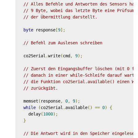
// Alles Befehle und Antworten des Sensors hab
// 9 Byte, wobei das letzte Byte eine Prüfsumm
// der Übermittlung darstellt.
byte
 response
[
9
];
// Befehl zum Auslesen schreiben
  co2Serial
.
write
(
cmd
,
9
);
// Zuerst den Eingangsbuffer löschen (mit 0 fü
// danach in einer while-Schleife darauf warte
// die Funktion co2Serial.available() einen We
// zurückgibt.
  memset
(
response
,
0
,
9
);
while
(
co2Serial
.
available
()
==
0
)
{
    delay
(
1000
);
}
// Die Antwort wird in den Speicher eingelesen