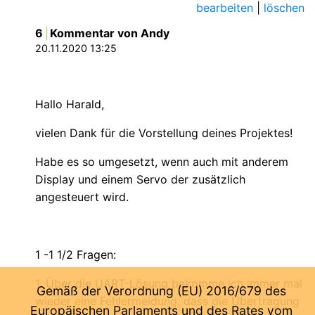
bearbeiten
|
löschen
6
Kommentar von Andy
20.11.2020 13:25
Hallo Harald,
vielen Dank für die Vorstellung deines Projektes!
Habe es so umgesetzt, wenn auch mit anderem
Display und einem Servo der zusätzlich
angesteuert wird.
1 -1 1/2 Fragen:
1. Über die UART-Lösung bekomme ich immer mal
Gemäß der Verordnung (EU) 2016/679 des
wieder eine Fehlermeldung, dass die Übertragung
Europäischen Parlaments und des Rates vom