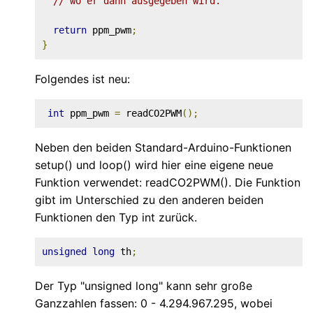
// wo er dann ausgegeben wird.
return
 ppm_pwm
;
}
Folgendes ist neu:
int
 ppm_pwm 
=
 readCO2PWM
();
Neben den beiden Standard-Arduino-Funktionen
setup() und loop() wird hier eine eigene neue
Funktion verwendet: readCO2PWM(). Die Funktion
gibt im Unterschied zu den anderen beiden
Funktionen den Typ int zurück.
unsigned
long
 th
;
Der Typ "unsigned long" kann sehr große
Ganzzahlen fassen: 0 - 4.294.967.295, wobei