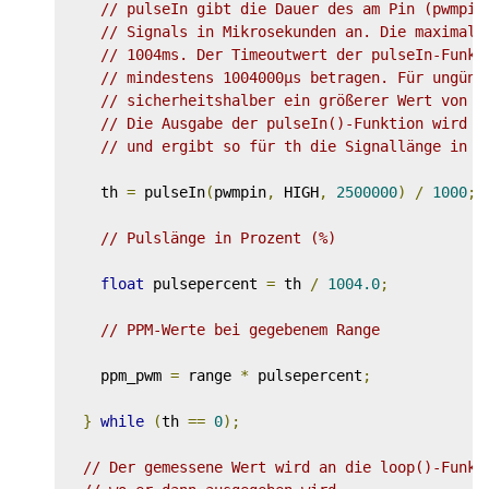
// pulseIn gibt die Dauer des am Pin (pwmpin
// Signals in Mikrosekunden an. Die maximale
// 1004ms. Der Timeoutwert der pulseIn-Funkt
// mindestens 1004000µs betragen. Für ungüns
// sicherheitshalber ein größerer Wert von 2
// Die Ausgabe der pulseIn()-Funktion wird d
// und ergibt so für th die Signallänge in M
    th 
=
 pulseIn
(
pwmpin
,
 HIGH
,
2500000
)
/
1000
;
// Pulslänge in Prozent (%)
float
 pulsepercent 
=
 th 
/
1004.0
;
// PPM-Werte bei gegebenem Range
    ppm_pwm 
=
 range 
*
 pulsepercent
;
}
while
(
th 
==
0
);
// Der gemessene Wert wird an die loop()-Funkt