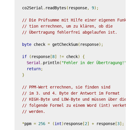
  co2Serial
.
readBytes
(
response
,
9
);
// Die Prüfsumme mit Hilfe einer eigenen Funk-
// tion errechnen, um zu klären, ob die 
// Übertragung fehlerfrei abgelaufen ist.
byte
 check 
=
 getCheckSum
(
response
);
if
(
response
[
8
]
!=
 check
)
{
Serial
.
println
(
"Fehler in der Übertragung!"
)
return
;
}
// PPM-Wert errechnen, sie finden sind
// im 3. und 4. Byte der Antwort im Format
// HIGH-Byte und LOW-Byte und müssen über die
// folgende Formel zu einem Word (int) verkett
// werden.
*
ppm 
=
256
*
(
int
)
response
[
2
]
+
 response
[
3
];