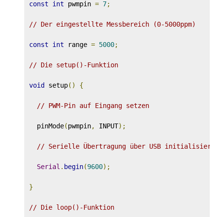
const
int
 pwmpin 
=
7
;
// Der eingestellte Messbereich (0-5000ppm)
const
int
 range 
=
5000
;
// Die setup()-Funktion
void
 setup
()
{
// PWM-Pin auf Eingang setzen
  pinMode
(
pwmpin
,
 INPUT
);
// Serielle Übertragung über USB initialisiere
Serial
.
begin
(
9600
);
}
// Die loop()-Funktion