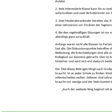
Aulatür
2. Jede interessierte Klasse kann bis zu zw
aufschreiben und zwei VertreterInnen zur 
3. Zwei Moderatorenkinder bereiten das Tre
einer Lehrperson vor (Ordnen der Tagesor
4. Bei den regelmäßigen Sitzungen ist nur 
allerdings ganz zurückhält.
Anfangs waren nicht alle Klassen im Parlame
fast alle.
Die Diskussionspunkte betreffen 
Bedeutung, die Entscheidungen sind alle 
Kollegium zur Kenntnis gebracht. Dies ist 
hinterher und wird sich erst dadurch bes
Der Titel dieses Beitrages klingt nach Großp
braucht, ist an jeder Schule zu finden: Kin
mitentscheiden wollen. Seltener sind Lehrpe
braucht nur wenige und der Stein kommt in
Auch der weiteste Weg beginnt mit ein