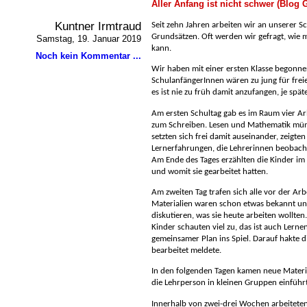
Aller Anfang ist nicht schwer (Blog
Kuntner Irmtraud
Seit zehn Jahren arbeiten wir an unserer 
Grundsätzen. Oft werden wir gefragt, wie 
Samstag, 19. Januar 2019
kann.
Noch kein Kommentar ...
Wir haben mit einer ersten Klasse begonne
SchulanfängerInnen wären zu jung für freie
es ist nie zu früh damit anzufangen, je spät
Am ersten Schultag gab es im Raum vier Arb
zum Schreiben. Lesen und Mathematik mündl
setzten sich frei damit auseinander, zeigt
Lernerfahrungen, die Lehrerinnen beobach
Am Ende des Tages erzählten die Kinder im 
und womit sie gearbeitet hatten.
Am zweiten Tag trafen sich alle vor der Ar
Materialien waren schon etwas bekannt un
diskutieren, was sie heute arbeiten wollten
Kinder schauten viel zu, das ist auch Lerne
gemeinsamer Plan ins Spiel. Darauf hakte di
bearbeitet meldete.
In den folgenden Tagen kamen neue Materi
die Lehrperson in kleinen Gruppen einführ
Innerhalb von zwei-drei Wochen arbeiteten