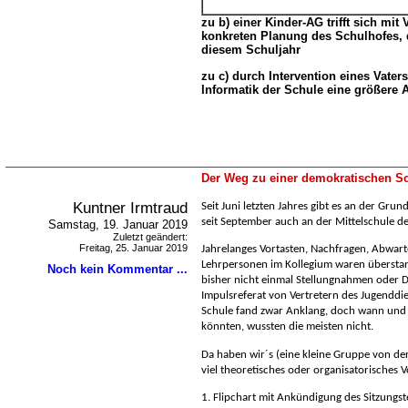
zu b) einer Kinder-AG trifft sich mit
konkreten Planung des Schulhofes, 
diesem Schuljahr
zu c) durch Intervention eines Vaters 
Informatik der Schule eine größere
Der Weg zu einer demokratischen Sc
Kuntner Irmtraud
Seit Juni letzten Jahres gibt es an der Gru
seit September auch an der Mittelschule de
Samstag, 19. Januar 2019
Zuletzt geändert:
Freitag, 25. Januar 2019
Jahrelanges Vortasten, Nachfragen, Abwarte
Lehrpersonen im Kollegium waren überstan
Noch kein Kommentar ...
bisher nicht einmal Stellungnahmen oder D
Impulsreferat von Vertretern des Jugenddi
Schule fand zwar Anklang, doch wann und 
könnten, wussten die meisten nicht.
Da haben wir´s (eine kleine Gruppe von de
viel theoretisches oder organisatorisches V
1. Flipchart mit Ankündigung des Sitzungs