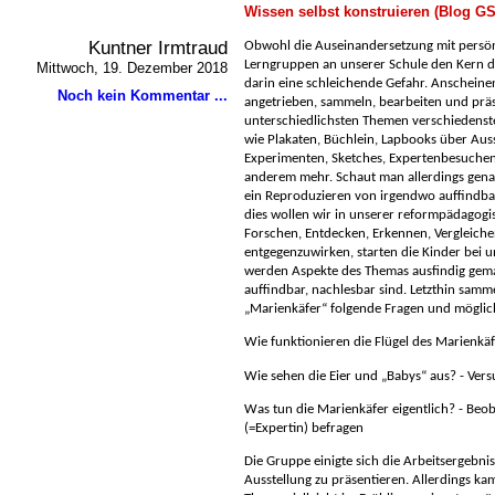
Wissen selbst konstruieren (Blog G
Kuntner Irmtraud
Obwohl die Auseinandersetzung mit persön
Lerngruppen an unserer Schule den Kern der
Mittwoch, 19. Dezember 2018
darin eine schleichende Gefahr. Anscheine
Noch kein Kommentar ...
angetrieben, sammeln, bearbeiten und prä
unterschiedlichsten Themen verschiedens
wie Plakaten, Büchlein, Lapbooks über Aus
Experimenten, Sketches, Expertenbesuchen
anderem mehr. Schaut man allerdings genaue
ein Reproduzieren von irgendwo auffindba
dies wollen wir in unserer reformpädagogi
Forschen, Entdecken, Erkennen, Vergleich
entgegenzuwirken, starten die Kinder bei un
werden Aspekte des Themas ausfindig gema
auffindbar, nachlesbar sind. Letzthin sam
Marienkäfer“ folgende Fragen und möglich
Wie funktionieren die Flügel des Marienkäf
Wie sehen die Eier und „Babys“ aus? -
Versu
Was tun die Marienkäfer eigentlich? -
Beob
(=Expertin) befragen
Die Gruppe einigte sich die Arbeitsergebnis
Ausstellung zu präsentieren. Allerdings kam