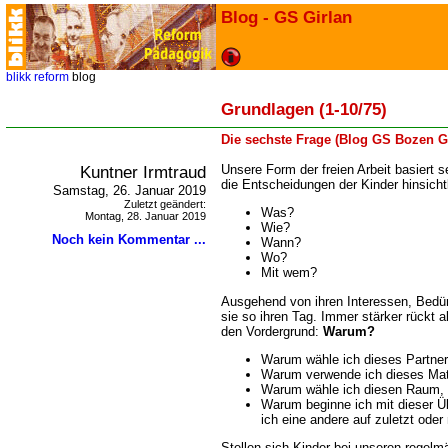
Blog - GS Girlan
blikk
reform
blog
Grundlagen (1-10/75)
Die sechste Frage (Blog GS Bozen G
Kuntner Irmtraud
Unsere Form der freien Arbeit basiert s
die Entscheidungen der Kinder hinsichtli
Samstag, 26. Januar 2019
Zuletzt geändert:
Was?
Montag, 28. Januar 2019
Wie?
Noch kein Kommentar ...
Wann?
Wo?
Mit wem?
Ausgehend von ihren Interessen, Bedü
sie so ihren Tag. Immer stärker rückt a
den Vordergrund:
Warum?
Warum wähle ich dieses Partner
Warum verwende ich dieses Mat
Warum wähle ich diesen Raum, d
Warum beginne ich mit dieser 
ich eine andere auf zuletzt ode
Stellen sich Kinder bei unseren regelm