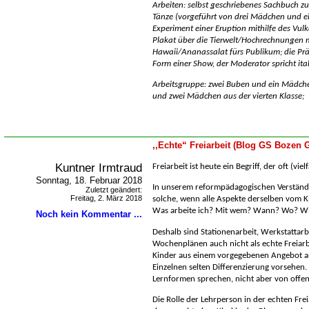
Arbeiten: selbst geschriebenes Sachbuch z
Tänze (vorgeführt von drei Mädchen und e
Experiment einer Eruption mithilfe des Vu
Plakat über die Tierwelt/Hochrechnungen 
Hawaii/Ananassalat fürs Publikum; die Präs
Form einer Show, der Moderator spricht ital
Arbeitsgruppe: zwei Buben und ein Mädchen
und zwei Mädchen aus der vierten Klasse;
,,Echte“ Freiarbeit (Blog GS Bozen G
Kuntner Irmtraud
Freiarbeit ist heute ein Begriff, der oft (vi
Sonntag, 18. Februar 2018
In unserem reformpädagogischen Verständni
Zuletzt geändert:
Freitag, 2. März 2018
solche, wenn alle Aspekte derselben vom K
Was arbeite ich? Mit wem? Wann? Wo? W
Noch kein Kommentar ...
Deshalb sind Stationenarbeit, Werkstattarb
Wochenplänen auch nicht als echte Freiarb
Kinder aus einem vorgegebenen Angebot a
Einzelnen selten Differenzierung vorsehen
Lernformen sprechen, nicht aber von offene
Die Rolle der Lehrperson in der echten Frei