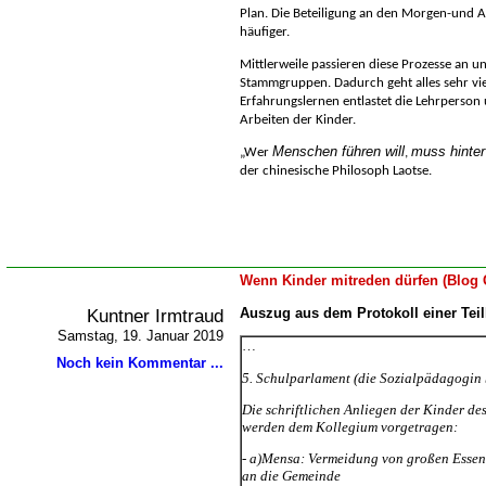
Plan. Die Beteiligung an den Morgen-und 
häufiger.
Mittlerweile passieren diese Prozesse an u
Stammgruppen. Dadurch geht alles sehr viel
Erfahrungslernen entlastet die Lehrperson 
Arbeiten der Kinder.
Menschen führen will
muss hinter
Wer
,
der chinesische Philosoph Laotse
.
Wenn Kinder mitreden dürfen (Blog 
Kuntner Irmtraud
Auszug aus dem Protokoll einer Tei
Samstag, 19. Januar 2019
Noch kein Kommentar ...
5. Schulparlament (die Sozialpädagogin 
Die schriftlichen Anliegen der Kinder d
werden dem Kollegium vorgetragen:
- a)Mensa: Vermeidung von großen Essens
an die Gemeinde