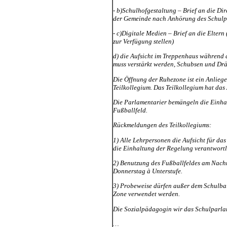
- b)Schulhofgestaltung – Brief an die Di
der Gemeinde nach Anhörung des Schulp
- c)Digitale Medien – Brief an die Elter
zur Verfügung stellen)
d) die Aufsicht im Treppenhaus während d
muss verstärkt werden, Schubsen und Drä
Die Öffnung der Ruhezone ist ein Anlieg
Teilkollegium. Das Teilkollegium hat da
Die Parlamentarier bemängeln die Einha
Fußballfeld.
Rückmeldungen des Teilkollegiums:
1) Alle Lehrpersonen die Aufsicht für das
die Einhaltung der Regelung verantwortl
2) Benutzung des Fußballfeldes am Nachm
Donnerstag à Unterstufe.
3) Probeweise dürfen außer dem Schulbal
Zone verwendet werden.
Die Sozialpädagogin wir das Schulparla