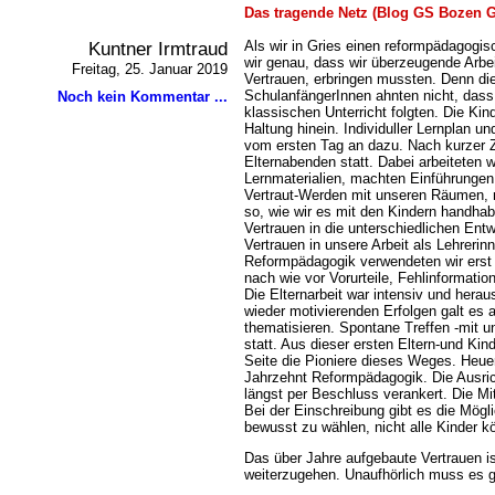
Das tragende Netz (Blog GS Bozen G
Kuntner Irmtraud
Als wir in Gries einen reformpädagogi
wir genau, dass wir überzeugende Arbe
Freitag, 25. Januar 2019
Vertrauen, erbringen mussten. Denn die
SchulanfängerInnen ahnten nicht, dass 
Noch kein Kommentar ...
klassischen Unterricht folgten. Die Ki
Haltung hinein. Individuller Lernplan u
vom ersten Tag an dazu. Nach kurzer Ze
Elternabenden statt. Dabei arbeiteten w
Lernmaterialien, machten Einführungen
Vertraut-Werden mit unseren Räumen, r
so, wie wir es mit den Kindern handhab
Vertrauen in die unterschiedlichen Ent
Vertrauen in unsere Arbeit als Lehrerinn
Reformpädagogik verwendeten wir erst s
nach wie vor Vorurteile, Fehlinformati
Die Elternarbeit war intensiv und hera
wieder motivierenden Erfolgen galt es 
thematisieren. Spontane Treffen -mit u
statt. Aus dieser ersten Eltern-und Ki
Seite die Pioniere dieses Weges. Heuer 
Jahrzehnt Reformpädagogik. Die Ausri
längst per Beschluss verankert. Die Mi
Bei der Einschreibung gibt es die Mögli
bewusst zu wählen, nicht alle Kinder
Das über Jahre aufgebaute Vertrauen i
weiterzugehen. Unaufhörlich muss es g