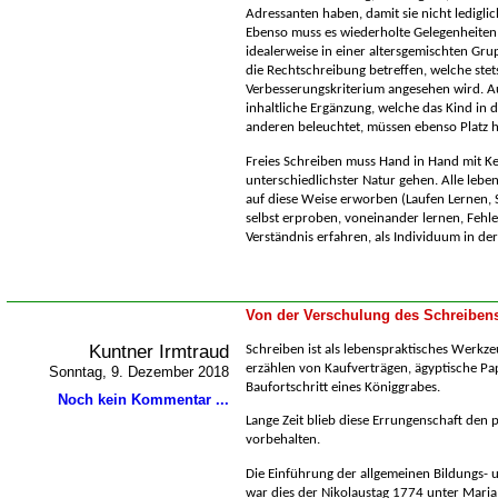
Adressanten haben, damit sie nicht ledigli
Ebenso muss es wiederholte Gelegenheiten 
idealerweise in einer altersgemischten Grup
die Rechtschreibung betreffen, welche stets
Verbesserungskriterium angesehen wird. Au
inhaltliche Ergänzung, welche das Kind in
anderen beleuchtet, müssen ebenso Platz 
Freies Schreiben muss Hand in Hand mit K
unterschiedlichster Natur gehen. Alle le
auf diese Weise erworben (Laufen Lernen, 
selbst erproben, voneinander lernen, Fehl
Verständnis erfahren, als Individuum in de
Von der Verschulung des Schreiben
Kuntner Irmtraud
Schreiben ist als lebenspraktisches Werkze
erzählen von Kaufverträgen, ägyptische Pa
Sonntag, 9. Dezember 2018
Baufortschritt eines Königgrabes.
Noch kein Kommentar ...
Lange Zeit blieb diese Errungenschaft den p
vorbehalten.
Die Einführung der allgemeinen Bildungs- u
war dies der Nikolaustag 1774 unter Maria