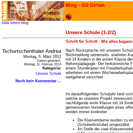
Blog - GS Girlan
blikk
reform
blog
Unsere Schule (1-2/2)
Schritt für Schritt - Wie alles begann
Tschurtschenthaler Andrea
Nach Rücksprache mit unserem Schuldi
Rückmeldung seinerseits starteten Ku
Montag, 5. März 2012
mit 14 Kindern in der ersten Klasse de
Zuletzt geändert:
Reformpädagogik. Der herkömmliche
F
Montag, 11. Februar 2013
Kategorie:
einem Stundenplan mit Freiarbeitsphas
arbeiteten mit einem Wochenarbeitsplan
Unsere Schule
weitgehend verzichtet.
Noch kein Kommentar ...
Im darauffolgenden Schuljahr fand sic
welche an unserem Projekt interessiert
nachfolgende erste Klasse mit 14 Kinde
gemeinsamen Vorstellungen eines offe
wurden immer konkreter:
Die Klassenräume wurden zu ein
(Schulwohnstube) umgestaltet.
An Stelle der zwei Klassenverb