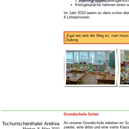
2
Stammgruppen
(altersgemisch
Kreisgespräche nahmen einen wi
Im Jahr 2010 waren es dann schon dre
4 Lehrpersonen.
Egal wie weit der Weg ist, man muss 
Zedong
Grundschule Girlan
Tschurtschenthaler Andrea
An unserer Grundschule arbeiten im Sch
zweite, eine dritte und eine vierte Kl
Montag, 8. März 2010