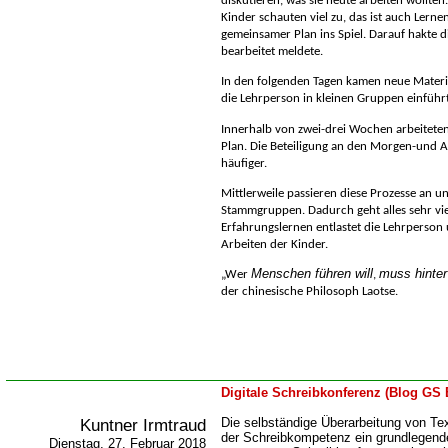
diskutieren, was sie heute arbeiten wollten
Kinder schauten viel zu, das ist auch Lerne
gemeinsamer Plan ins Spiel. Darauf hakte di
bearbeitet meldete.
In den folgenden Tagen kamen neue Materi
die Lehrperson in kleinen Gruppen einführ
Innerhalb von zwei-drei Wochen arbeiteten
Plan. Die Beteiligung an den Morgen-und 
häufiger.
Mittlerweile passieren diese Prozesse an u
Stammgruppen. Dadurch geht alles sehr viel
Erfahrungslernen entlastet die Lehrperson 
Arbeiten der Kinder.
Menschen führen will
muss hinter
Wer
,
der chinesische Philosoph Laotse
.
Digitale Schreibkonferenz (Blog GS 
Kuntner Irmtraud
Die selbständige Überarbeitung von Tex
der Schreibkompetenz ein grundlegend
Dienstag, 27. Februar 2018