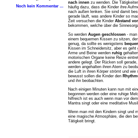
nach innen
zu wenden. Die Tätigkeiten
Noch kein Kommentar ...
häufig dazu, dass die Kinder ihre Aufm
nach außen lenken. Sie sind damit bes
gerade läuft, was andere Kinder so ma
Zeit versuchen die Kinder
Abstand vo
bekommen, welche über die Sinnesorga
So werden
Augen geschlossen
- man
einem bequemen Kissen zu sitzen, denn
genug, da sollte es wenigstens
beque
Kissen im Schneidersitz, aber es geht 
Arme und Beine werden
ruhig
gehalten
motorischen Organe keine Reize eintref
andere gelegt. Der Rücken soll gerade, 
werden angehalten ihren Atem zu beoba
die Luft in ihren Körper strömt und wie
bewusst sollen die Kinder den
Rhythm
und ihn beobachten.
Nach einigen Minuten kann nun mit ein
begonnen werden oder eine ruhige Melo
hilfreich ist es auch wenn man vor de
Mantra singt oder eine meditative Musi
Wenn man mit den Kindern singt und mit
eine magische Atmosphäre, die den best
Tätigkeit bringt.