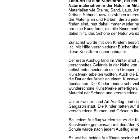
Land-Art ist eine Kunstform, bei der
Naturmaterialien in der Natur im Mitt
Materialien wie Steine, Sand, Laub, Ä
Gräser, Schnee, usw. entstehen interes
der Materialien und Farben, die zu jede
finden sind, regt dabei immer wieder n
um eine Kunstform, die alle Sinne berü
dabei hilft, das Schöne der Natur wah
Zunächst wurde mit den Kindern bespr
ist. Mit Hilfe verschiedener Bücher ü
diese Kunstform näher gebracht.
Der erste Ausflug fand im Winter statt 
verschneites Gelände in der Nähe von P
selbst entscheiden ob sie in Gruppen, o
Kunstwerk arbeiten wollten. Auch die 
die Dauer der Arbeit an einem Kunstwe
überlassen. Die Kinder fanden sehr viel
wunderschöne Kunstwerke anfertigten. 
Material der Schnee und verschiedene
Unser zweiter Land-Art Ausflug fand da
Gargazon statt. Die Kinder hatten auf 
verschiedene Blumen und Gräser in ihr
Bei jedem Ausflug wurden sei es die Ku
Kunstwerke gemeinsam mit dem/den Küns
Schule wurde nach jedem Ausflug eine k
Es war bei beiden Ausflügen beeindruck