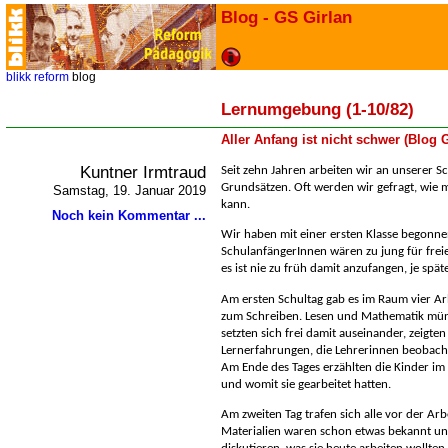
Blog - GS Girlan
blikk
reform
blog
Lernumgebung (1-10/82)
Aller Anfang ist nicht schwer (Blog
Kuntner Irmtraud
Seit zehn Jahren arbeiten wir an unserer 
Grundsätzen. Oft werden wir gefragt, wie 
Samstag, 19. Januar 2019
kann.
Noch kein Kommentar ...
Wir haben mit einer ersten Klasse begonne
SchulanfängerInnen wären zu jung für freie
es ist nie zu früh damit anzufangen, je spät
Am ersten Schultag gab es im Raum vier Arb
zum Schreiben. Lesen und Mathematik mündl
setzten sich frei damit auseinander, zeigt
Lernerfahrungen, die Lehrerinnen beobach
Am Ende des Tages erzählten die Kinder im 
und womit sie gearbeitet hatten.
Am zweiten Tag trafen sich alle vor der Ar
Materialien waren schon etwas bekannt un