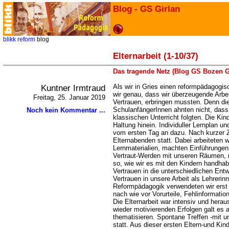
Blog - GS Girlan
blikk
reform
blog
Elternarbeit (1-10/37)
Das tragende Netz (Blog GS Bozen G
Kuntner Irmtraud
Als wir in Gries einen reformpädagogi
wir genau, dass wir überzeugende Arbe
Freitag, 25. Januar 2019
Vertrauen, erbringen mussten. Denn die
SchulanfängerInnen ahnten nicht, dass 
Noch kein Kommentar ...
klassischen Unterricht folgten. Die Ki
Haltung hinein. Individuller Lernplan u
vom ersten Tag an dazu. Nach kurzer Ze
Elternabenden statt. Dabei arbeiteten w
Lernmaterialien, machten Einführungen
Vertraut-Werden mit unseren Räumen, r
so, wie wir es mit den Kindern handhab
Vertrauen in die unterschiedlichen Ent
Vertrauen in unsere Arbeit als Lehrerinn
Reformpädagogik verwendeten wir erst s
nach wie vor Vorurteile, Fehlinformati
Die Elternarbeit war intensiv und hera
wieder motivierenden Erfolgen galt es 
thematisieren. Spontane Treffen -mit u
statt. Aus dieser ersten Eltern-und Ki