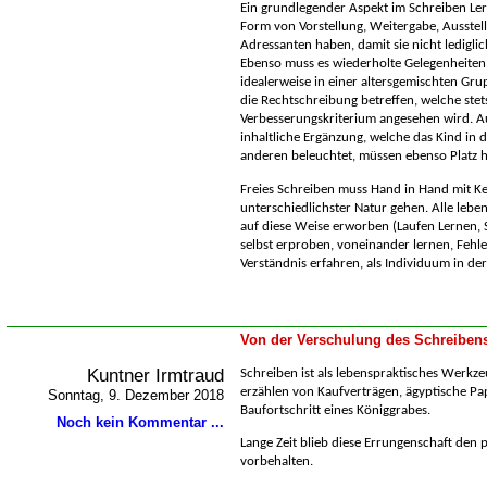
Ein grundlegender Aspekt im Schreiben Ler
Form von Vorstellung, Weitergabe, Ausstel
Adressanten haben, damit sie nicht ledigli
Ebenso muss es wiederholte Gelegenheiten 
idealerweise in einer altersgemischten Grup
die Rechtschreibung betreffen, welche stets
Verbesserungskriterium angesehen wird. Au
inhaltliche Ergänzung, welche das Kind in
anderen beleuchtet, müssen ebenso Platz 
Freies Schreiben muss Hand in Hand mit K
unterschiedlichster Natur gehen. Alle le
auf diese Weise erworben (Laufen Lernen, 
selbst erproben, voneinander lernen, Fehl
Verständnis erfahren, als Individuum in de
Von der Verschulung des Schreiben
Kuntner Irmtraud
Schreiben ist als lebenspraktisches Werkze
erzählen von Kaufverträgen, ägyptische Pa
Sonntag, 9. Dezember 2018
Baufortschritt eines Königgrabes.
Noch kein Kommentar ...
Lange Zeit blieb diese Errungenschaft den p
vorbehalten.