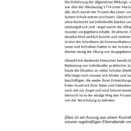
Die Einführung der allgemeinen Bildungs- u
war dies der Nikolaustag 1774 unter Maria
alle, doch wurde der Prozess des Lesen- u
System Schule extrem erschwert. Gleichschr
ohne Rücksicht auf individuelle Stärken 
Leistungsdruck und –angst waren der Allta
mussten vorgegebene Inhalte, Strukturen,
einzelne Kind wirklich konnte und motivier
Ursinn des Schreibens als Kommunikation
Lesen und Schreiben hatten in der Schule 
dienten einzig der Übung von Vorgegeben
Obwohl frei denkende Menschen bereits En
Bedeutung von individueller praktischer Sc
heute die Situation an vielen Schulen diese
Wie lange noch müssen sich Kinder und Ju
beschäftigen, die weder ihren Entwicklung
freien Ausdruck ihrer Ideen und Gedanken 
nach wie vor Angst und wird missverstand
dennoch ist es der einzige Weg den Prozes
von der Verschulung zu befreien.
(Dies ist ein Auszug aus einem Kurzref
unserer regelmäßigen Elternabende vor