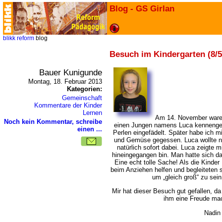
Blog - GS Girlan
blikk
reform
blog
Besuch im Kindergarten (8/5
Bauer Kunigunde
Montag, 18. Februar 2013
Kategorien:
Gemeinschaft
Kommentare der Kinder
Lernen
Am 14. November waren
Noch kein Kommentar, schreibe
einen Jungen namens Luca kennengel
einen ...
Perlen eingefädelt. Später habe ich m
und Gemüse gegessen. Luca wollte n
natürlich sofort dabei. Luca zeigte m
hineingegangen bin. Man hatte sich da
Eine echt tolle Sache! Als die Kinder
beim Anziehen helfen und begleiteten 
um „gleich groß“ zu sein
Mir hat dieser Besuch gut gefallen, d
ihm eine Freude m
Nadin